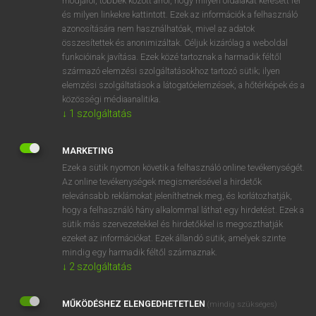
módjáról, többek között arról, hogy milyen oldalakat keresett fel
és milyen linkekre kattintott. Ezek az információk a felhasználó
VAN ELŐFIZETÉSED?
azonosítására nem használhatóak, mivel az adatok
összesítettek és anonimizáltak. Céljuk kizárólag a weboldal
Van előfizetésem a teljes szócikk megtekintéséhez.
funkcióinak javítása. Ezek közé tartoznak a harmadik féltől
származó elemzési szolgáltatásokhoz tartozó sütik; ilyen
BELÉPÉS
elemzési szolgáltatások a látogatóelemzések, a hőtérképek és a
közösségi médiaanalitika.
↓
1
szolgáltatás
MARKETING
Ezek a sütik nyomon követik a felhasználó online tevékenységét.
Az online tevékenységek megismerésével a hirdetők
NINCS ELŐFIZETÉSED?
relevánsabb reklámokat jeleníthetnek meg, és korlátozhatják,
Nincs regisztrációm és előfizetésem. A szótár 2 órás,
hogy a felhasználó hány alkalommal láthat egy hirdetést. Ezek a
díjmentes próbaverziójának elindításához regisztrálok és
sütik más szervezetekkel és hirdetőkkel is megoszthatják
belépek
.
ezeket az információkat. Ezek állandó sütik, amelyek szinte
mindig egy harmadik féltől származnak.
↓
2
szolgáltatás
REGISZTRÁCIÓ
MŰKÖDÉSHEZ ELENGEDHETETLEN
(mindig szükséges)