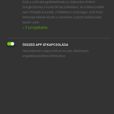
Ezek a sütik elengedhetetlenek az oldalunkon történő
böngészéshez,a funkciók használatához, és a felhasználók
nem tilthatják le azokat. A feltétlenül szükséges sütik közé
Eckhardt Sándor, Oláh Tibor
tartoznak többek között a személyre szabott beállításokat
FRANCIA−MAGYAR NAGYSZÓTÁR
kezelő sütik.
↓
3
szolgáltatás
Kapcsolódó anyagok
circumaxile
ÖSSZES APP ÁTKAPCSOLÁSA
circumboréal
Használja ezt a kapcsolót az összes alkalmazás
circumduction
engedélyezéséhez/letiltásához.
circumfusa
circumhorizontal
circumméridien
circumnavigateur
circumnavigation
circumnaviguer