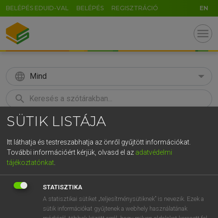
BELÉPÉS EDUID-VAL
BELÉPÉS
REGISZTRÁCIÓ
EN
menu
language
Mind
search
SÜTIK LISTÁJA
GR
KERESÉS
5
6
7
8
9
ö
ü
ó
Itt láthatja és testreszabhatja az önről gyűjtött információkat.
További információért kérjük, olvasd el az
adatvédelmi
r
t
z
u
i
o
p
ő
ú
ECKHARDT SÁNDOR, OLÁH TIBOR
tájékoztatónkat
.
Francia−magyar nagyszótár
g
h
j
k
l
é
á
ű
Ω
STATISZTIKA
v
b
n
m
,
.
-
AltGr
A statisztikai sütiket „teljesítménysütiknek” is nevezik. Ezek a
sütik információkat gyűjtenek a webhely használatának