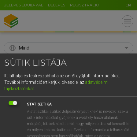
BELÉPÉS EDUID-VAL
BELÉPÉS
REGISZTRÁCIÓ
EN
menu
language
Mind
SÜTIK LISTÁJA
search
GR
Itt láthatja és testreszabhatja az önről gyűjtött információkat.
KERESÉS
További információért kérjük, olvasd el az
adatvédelmi
5
6
7
8
9
ö
ü
ó
tájékoztatónkat
.
r
t
z
u
i
o
p
ő
ú
Díjmentes angol szótár
STATISZTIKA
g
h
j
k
l
é
á
ű
Ω
A statisztikai sütiket „teljesítménysütiknek” is nevezik. Ezek a
fn
sunray treatment
napfénykezelés
sütik információkat gyűjtenek a webhely használatának
v
b
n
m
,
.
-
AltGr
helioterápia
módjáról, többek között arról, hogy milyen oldalakat keresett fel
és milyen linkekre kattintott. Ezek az információk a felhasználó
azonosítására nem használhatóak, mivel az adatok