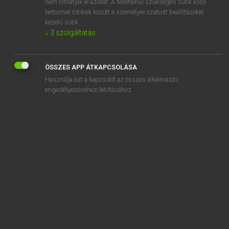
nem tilthatják le azokat. A feltétlenül szükséges sütik közé
tartoznak többek között a személyre szabott beállításokat
kezelő sütik.
↓
3
szolgáltatás
SZOTAR.NET APPLIKÁCIÓ
MICROSOFT OFFICE BŐVÍTMÉNY
ÖSSZES APP ÁTKAPCSOLÁSA
BEÉPÜLŐ SZÓTÁRMODUL
Használja ezt a kapcsolót az összes alkalmazás
ONLINE NYELVVIZSGA
engedélyezéséhez/letiltásához.
EGYÉNI FELHASZNÁLÓKNAK
TANULÓKNAK
OKTATÁSI INTÉZMÉNYEKNEK
VÁLLALATI MEGOLDÁSOK
SÚGÓ
RÓLUNK
ELÉRHETŐSÉG
SÜTI BEÁLLÍTÁSOK