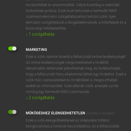
összesítettek és anonimizáltak. Céljuk kizárólag a weboldal
⚲ sunray treatment
keresése szótárainkban
funkcióinak javítása. Ezek közé tartoznak a harmadik féltől
származó elemzési szolgáltatásokhoz tartozó sütik; ilyen
elemzési szolgáltatások a látogatóelemzések, a hőtérképek és a
közösségi médiaanalitika.
↓
1
szolgáltatás
DÍJMENTES ANGOL SZÓTÁR
sunny-side up
MARKETING
Ezek a sütik nyomon követik a felhasználó online tevékenységét.
sun porch
Az online tevékenységek megismerésével a hirdetők
sunproof
relevánsabb reklámokat jeleníthetnek meg, és korlátozhatják,
hogy a felhasználó hány alkalommal láthat egy hirdetést. Ezek a
sunray
sütik más szervezetekkel és hirdetőkkel is megoszthatják
ezeket az információkat. Ezek állandó sütik, amelyek szinte
sunray treatment
mindig egy harmadik féltől származnak.
sunrise
↓
2
szolgáltatás
sunrise industry
MŰKÖDÉSHEZ ELENGEDHETETLEN
(mindig szükséges)
sunroof
Ezek a sütik elengedhetetlenek az oldalunkon történő
sunscreen
böngészéshez,a funkciók használatához, és a felhasználók