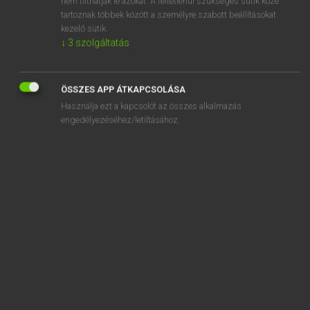
nem tilthatják le azokat. A feltétlenül szükséges sütik közé
tartoznak többek között a személyre szabott beállításokat
kezelő sütik.
SZOTAR.NET APPLIKÁCIÓ
↓
3
szolgáltatás
MICROSOFT OFFICE BŐVÍTMÉNY
BEÉPÜLŐ SZÓTÁRMODUL
ÖSSZES APP ÁTKAPCSOLÁSA
ONLINE NYELVVIZSGA
Használja ezt a kapcsolót az összes alkalmazás
engedélyezéséhez/letiltásához.
EGYÉNI FELHASZNÁLÓKNAK
TANULÓKNAK
OKTATÁSI INTÉZMÉNYEKNEK
VÁLLALATI MEGOLDÁSOK
SÚGÓ
RÓLUNK
ELÉRHETŐSÉG
SÜTI BEÁLLÍTÁSOK