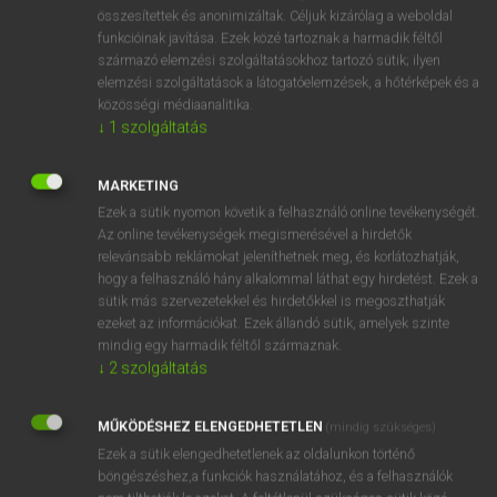
⚲ sunny-side up
keresése szótárainkban
összesítettek és anonimizáltak. Céljuk kizárólag a weboldal
funkcióinak javítása. Ezek közé tartoznak a harmadik féltől
származó elemzési szolgáltatásokhoz tartozó sütik; ilyen
elemzési szolgáltatások a látogatóelemzések, a hőtérképek és a
közösségi médiaanalitika.
DÍJMENTES ANGOL SZÓTÁR
↓
1
szolgáltatás
Sunna
MARKETING
Sunni
Ezek a sütik nyomon követik a felhasználó online tevékenységét.
sunnily
Az online tevékenységek megismerésével a hirdetők
relevánsabb reklámokat jeleníthetnek meg, és korlátozhatják,
sunny
hogy a felhasználó hány alkalommal láthat egy hirdetést. Ezek a
sunny-side up
sütik más szervezetekkel és hirdetőkkel is megoszthatják
ezeket az információkat. Ezek állandó sütik, amelyek szinte
sun porch
mindig egy harmadik féltől származnak.
sunproof
↓
2
szolgáltatás
sunray
MŰKÖDÉSHEZ ELENGEDHETETLEN
(mindig szükséges)
sunray treatment
Ezek a sütik elengedhetetlenek az oldalunkon történő
böngészéshez,a funkciók használatához, és a felhasználók