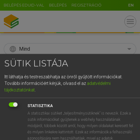
BELÉPÉS EDUID-VAL
BELÉPÉS
REGISZTRÁCIÓ
EN
menu
language
Mind
SÜTIK LISTÁJA
search
GR
Itt láthatja és testreszabhatja az önről gyűjtött információkat.
KERESÉS
További információért kérjük, olvasd el az
adatvédelmi
5
6
7
8
9
ö
ü
ó
tájékoztatónkat
.
r
t
z
u
i
o
p
ő
ú
Díjmentes angol szótár
STATISZTIKA
g
h
j
k
l
é
á
ű
Ω
A statisztikai sütiket „teljesítménysütiknek” is nevezik. Ezek a
fn
sunny-side up
tükörtojás
sütik információkat gyűjtenek a webhely használatának
v
b
n
m
,
.
-
AltGr
módjáról, többek között arról, hogy milyen oldalakat keresett fel
és milyen linkekre kattintott. Ezek az információk a felhasználó
azonosítására nem használhatóak, mivel az adatok