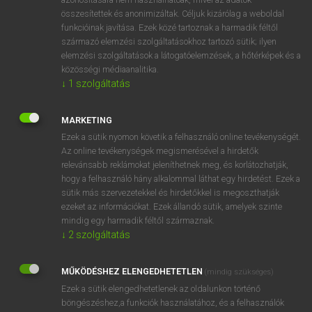
összesítettek és anonimizáltak. Céljuk kizárólag a weboldal
funkcióinak javítása. Ezek közé tartoznak a harmadik féltől
⚲ sunproof
keresése szótárainkban
származó elemzési szolgáltatásokhoz tartozó sütik; ilyen
elemzési szolgáltatások a látogatóelemzések, a hőtérképek és a
közösségi médiaanalitika.
↓
1
szolgáltatás
DÍJMENTES ANGOL SZÓTÁR
MARKETING
sunnily
Ezek a sütik nyomon követik a felhasználó online tevékenységét.
Az online tevékenységek megismerésével a hirdetők
sunny
relevánsabb reklámokat jeleníthetnek meg, és korlátozhatják,
hogy a felhasználó hány alkalommal láthat egy hirdetést. Ezek a
sunny-side up
sütik más szervezetekkel és hirdetőkkel is megoszthatják
sun porch
ezeket az információkat. Ezek állandó sütik, amelyek szinte
mindig egy harmadik féltől származnak.
sunproof
↓
2
szolgáltatás
sunray
sunray treatment
MŰKÖDÉSHEZ ELENGEDHETETLEN
(mindig szükséges)
Ezek a sütik elengedhetetlenek az oldalunkon történő
sunrise
böngészéshez,a funkciók használatához, és a felhasználók