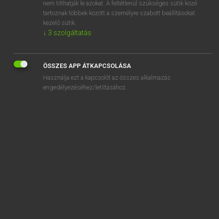
sunrise industry
nem tilthatják le azokat. A feltétlenül szükséges sütik közé
tartoznak többek között a személyre szabott beállításokat
kezelő sütik.
↓
3
szolgáltatás
SZOTAR.NET APPLIKÁCIÓ
ÖSSZES APP ÁTKAPCSOLÁSA
MICROSOFT OFFICE BŐVÍTMÉNY
Használja ezt a kapcsolót az összes alkalmazás
BEÉPÜLŐ SZÓTÁRMODUL
engedélyezéséhez/letiltásához.
ONLINE NYELVVIZSGA
EGYÉNI FELHASZNÁLÓKNAK
TANULÓKNAK
OKTATÁSI INTÉZMÉNYEKNEK
VÁLLALATI MEGOLDÁSOK
SÚGÓ
RÓLUNK
ELÉRHETŐSÉG