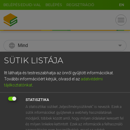
BELÉPÉS EDUID-VAL
BELÉPÉS
REGISZTRÁCIÓ
EN
menu
language
Mind
SÜTIK LISTÁJA
search
GR
KERESÉS
Itt láthatja és testreszabhatja az önről gyűjtött információkat.
További információért kérjük, olvasd el az
adatvédelmi
5
6
7
8
9
ö
ü
ó
tájékoztatónkat
.
r
t
z
u
i
o
p
ő
ú
Díjmentes angol szótár
STATISZTIKA
g
h
j
k
l
é
á
ű
Ω
A statisztikai sütiket „teljesítménysütiknek” is nevezik. Ezek a
mn
sunproof
színtartó
sütik információkat gyűjtenek a webhely használatának
v
b
n
m
,
.
-
AltGr
napálló
módjáról, többek között arról, hogy milyen oldalakat keresett fel
nem fakuló
és milyen linkekre kattintott. Ezek az információk a felhasználó
azonosítására nem használhatóak, mivel az adatok