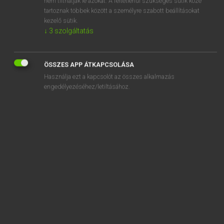
nem tilthatják le azokat. A feltétlenül szükséges sütik közé
tartoznak többek között a személyre szabott beállításokat
kezelő sütik.
SZOTAR.NET APPLIKÁCIÓ
↓
3
szolgáltatás
MICROSOFT OFFICE BŐVÍTMÉNY
BEÉPÜLŐ SZÓTÁRMODUL
ÖSSZES APP ÁTKAPCSOLÁSA
ONLINE NYELVVIZSGA
Használja ezt a kapcsolót az összes alkalmazás
engedélyezéséhez/letiltásához.
EGYÉNI FELHASZNÁLÓKNAK
TANULÓKNAK
OKTATÁSI INTÉZMÉNYEKNEK
VÁLLALATI MEGOLDÁSOK
SÚGÓ
RÓLUNK
ELÉRHETŐSÉG
SÜTI BEÁLLÍTÁSOK