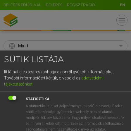
BELÉPÉS EDUID-VAL
BELÉPÉS
REGISZTRÁCIÓ
EN
menu
language
Mind
SÜTIK LISTÁJA
search
GR
Itt láthatja és testreszabhatja az önről gyűjtött információkat.
KERESÉS
További információért kérjük, olvasd el az
adatvédelmi
5
6
7
8
9
ö
ü
ó
tájékoztatónkat
.
r
t
z
u
i
o
p
ő
ú
Díjmentes angol szótár
STATISZTIKA
g
h
j
k
l
é
á
ű
Ω
A statisztikai sütiket „teljesítménysütiknek” is nevezik. Ezek a
mn
spurious
hamis(ított)
sütik információkat gyűjtenek a webhely használatának
v
b
n
m
,
.
-
AltGr
módjáról, többek között arról, hogy milyen oldalakat keresett fel
és milyen linkekre kattintott. Ezek az információk a felhasználó
azonosítására nem használhatóak, mivel az adatok