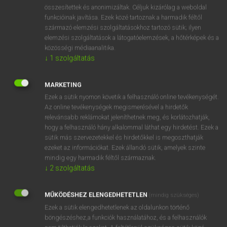
⚲ spurious
keresése szótárainkban
összesítettek és anonimizáltak. Céljuk kizárólag a weboldal
funkcióinak javítása. Ezek közé tartoznak a harmadik féltől
származó elemzési szolgáltatásokhoz tartozó sütik; ilyen
elemzési szolgáltatások a látogatóelemzések, a hőtérképek és a
közösségi médiaanalitika.
DÍJMENTES ANGOL SZÓTÁR
↓
1
szolgáltatás
spur
MARKETING
spurge
Ezek a sütik nyomon követik a felhasználó online tevékenységét.
spur-gear
Az online tevékenységek megismerésével a hirdetők
relevánsabb reklámokat jeleníthetnek meg, és korlátozhatják,
spur-heeled
hogy a felhasználó hány alkalommal láthat egy hirdetést. Ezek a
spurious
sütik más szervezetekkel és hirdetőkkel is megoszthatják
ezeket az információkat. Ezek állandó sütik, amelyek szinte
spuriousness
mindig egy harmadik féltől származnak.
spurn
↓
2
szolgáltatás
spur on
MŰKÖDÉSHEZ ELENGEDHETETLEN
(mindig szükséges)
spurred
Ezek a sütik elengedhetetlenek az oldalunkon történő
böngészéshez,a funkciók használatához, és a felhasználók