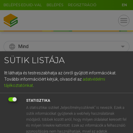
BELÉPÉS EDUID-VAL
BELÉPÉS
REGISZTRÁCIÓ
EN
menu
language
Mind
SÜTIK LISTÁJA
search
GR
Itt láthatja és testreszabhatja az önről gyűjtött információkat.
KERESÉS
További információért kérjük, olvasd el az
adatvédelmi
5
6
7
8
9
ö
ü
ó
tájékoztatónkat
.
r
t
z
u
i
o
p
ő
ú
Díjmentes angol szótár
STATISZTIKA
g
h
j
k
l
é
á
ű
Ω
A statisztikai sütiket „teljesítménysütiknek” is nevezik. Ezek a
fn
spurge
kutyatej
sütik információkat gyűjtenek a webhely használatának
v
b
n
m
,
.
-
AltGr
módjáról, többek között arról, hogy milyen oldalakat keresett fel
és milyen linkekre kattintott. Ezek az információk a felhasználó
azonosítására nem használhatóak, mivel az adatok