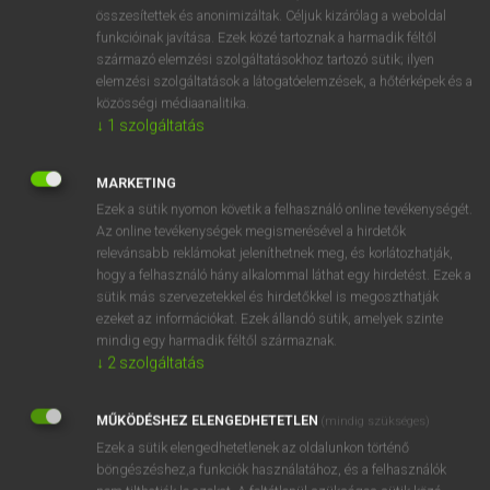
⚲ spurge
keresése szótárainkban
összesítettek és anonimizáltak. Céljuk kizárólag a weboldal
funkcióinak javítása. Ezek közé tartoznak a harmadik féltől
származó elemzési szolgáltatásokhoz tartozó sütik; ilyen
elemzési szolgáltatások a látogatóelemzések, a hőtérképek és a
közösségi médiaanalitika.
DÍJMENTES ANGOL SZÓTÁR
↓
1
szolgáltatás
spun
MARKETING
spunk
Ezek a sütik nyomon követik a felhasználó online tevékenységét.
spunky
Az online tevékenységek megismerésével a hirdetők
relevánsabb reklámokat jeleníthetnek meg, és korlátozhatják,
spur
hogy a felhasználó hány alkalommal láthat egy hirdetést. Ezek a
spurge
sütik más szervezetekkel és hirdetőkkel is megoszthatják
ezeket az információkat. Ezek állandó sütik, amelyek szinte
spur-gear
mindig egy harmadik féltől származnak.
spur-heeled
↓
2
szolgáltatás
spurious
MŰKÖDÉSHEZ ELENGEDHETETLEN
(mindig szükséges)
spuriousness
Ezek a sütik elengedhetetlenek az oldalunkon történő
böngészéshez,a funkciók használatához, és a felhasználók