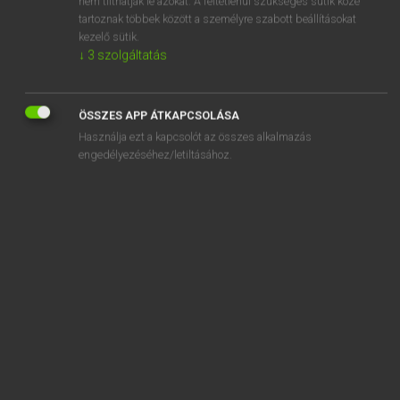
nem tilthatják le azokat. A feltétlenül szükséges sütik közé
tartoznak többek között a személyre szabott beállításokat
kezelő sütik.
SZOTAR.NET APPLIKÁCIÓ
↓
3
szolgáltatás
MICROSOFT OFFICE BŐVÍTMÉNY
BEÉPÜLŐ SZÓTÁRMODUL
ÖSSZES APP ÁTKAPCSOLÁSA
ONLINE NYELVVIZSGA
Használja ezt a kapcsolót az összes alkalmazás
engedélyezéséhez/letiltásához.
EGYÉNI FELHASZNÁLÓKNAK
TANULÓKNAK
OKTATÁSI INTÉZMÉNYEKNEK
VÁLLALATI MEGOLDÁSOK
SÚGÓ
RÓLUNK
ELÉRHETŐSÉG
SÜTI BEÁLLÍTÁSOK