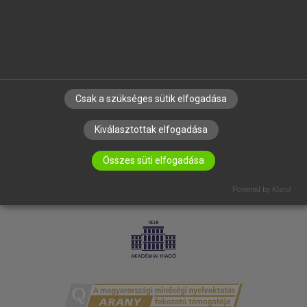
RÓLUNK
ELÉRHETŐSÉG
SÜTI BEÁLLÍTÁSOK
IRATKOZZ FEL HÍRLEVELÜNKRE!
Csak a szükséges sütik elfogadása
Kiválasztottak elfogadása
Összes süti elfogadása
Powered by Klaro!
LICENCSZERZŐDÉS
ADATVÉDELEM