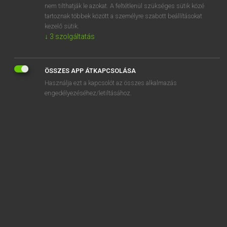
nem tilthatják le azokat. A feltétlenül szükséges sütik közé
spur on
tartoznak többek között a személyre szabott beállításokat
spurred
kezelő sütik.
↓
3
szolgáltatás
ÖSSZES APP ÁTKAPCSOLÁSA
SZOTAR.NET APPLIKÁCIÓ
Használja ezt a kapcsolót az összes alkalmazás
engedélyezéséhez/letiltásához.
MICROSOFT OFFICE BŐVÍTMÉNY
BEÉPÜLŐ SZÓTÁRMODUL
ONLINE NYELVVIZSGA
EGYÉNI FELHASZNÁLÓKNAK
TANULÓKNAK
OKTATÁSI INTÉZMÉNYEKNEK
VÁLLALATI MEGOLDÁSOK
SÚGÓ