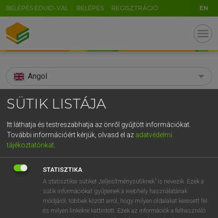
BELÉPÉS EDUID-VAL
BELÉPÉS
REGISZTRÁCIÓ
EN
menu
Angol
search
SÜTIK LISTÁJA
GR
KERESÉS
Itt láthatja és testreszabhatja az önről gyűjtött információkat.
5
6
7
8
9
ö
ü
ó
További információért kérjük, olvasd el az
adatvédelmi
TALÁLATOK
104 ms (9 db)
tájékoztatónkat
.
r
t
z
u
i
o
p
ő
ú
spurious
spurious
STATISZTIKA
g
h
j
k
l
é
á
ű
Ω
Díjmentes angol szótár
Angol−magyar egyetemes nagyszótár
A statisztikai sütiket „teljesítménysütiknek” is nevezik. Ezek a
sütik információkat gyűjtenek a webhely használatának
v
b
n
m
,
.
-
AltGr
módjáról, többek között arról, hogy milyen oldalakat keresett fel
Díjmentes angol szótár
arrow_forward_ios
és milyen linkekre kattintott. Ezek az információk a felhasználó