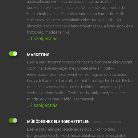
azonosítására nem használhatóak, mivel az adatok
összesítettek és anonimizáltak. Céljuk kizárólag a weboldal
mn
spurious
hamis(ított)
funkcióinak javítása. Ezek közé tartoznak a harmadik féltől
származó elemzési szolgáltatásokhoz tartozó sütik; ilyen
elemzési szolgáltatások a látogatóelemzések, a hőtérképek és a
⚲ spurious
keresése szótárainkban
közösségi médiaanalitika.
↓
1
szolgáltatás
MARKETING
Ezek a sütik nyomon követik a felhasználó online tevékenységét.
DÍJMENTES ANGOL SZÓTÁR
Az online tevékenységek megismerésével a hirdetők
relevánsabb reklámokat jeleníthetnek meg, és korlátozhatják,
spur
hogy a felhasználó hány alkalommal láthat egy hirdetést. Ezek a
spurge
sütik más szervezetekkel és hirdetőkkel is megoszthatják
ezeket az információkat. Ezek állandó sütik, amelyek szinte
spur-gear
mindig egy harmadik féltől származnak.
spur-heeled
↓
2
szolgáltatás
spurious
MŰKÖDÉSHEZ ELENGEDHETETLEN
(mindig szükséges)
spuriousness
Ezek a sütik elengedhetetlenek az oldalunkon történő
spurn
böngészéshez,a funkciók használatához, és a felhasználók