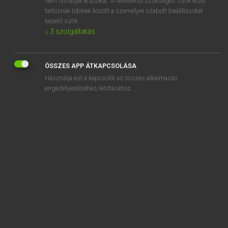
nem tilthatják le azokat. A feltétlenül szükséges sütik közé
tartoznak többek között a személyre szabott beállításokat
kezelő sütik.
SZOTAR.NET APPLIKÁCIÓ
↓
3
szolgáltatás
MICROSOFT OFFICE BŐVÍTMÉNY
BEÉPÜLŐ SZÓTÁRMODUL
ÖSSZES APP ÁTKAPCSOLÁSA
ONLINE NYELVVIZSGA
Használja ezt a kapcsolót az összes alkalmazás
engedélyezéséhez/letiltásához.
EGYÉNI FELHASZNÁLÓKNAK
TANULÓKNAK
OKTATÁSI INTÉZMÉNYEKNEK
VÁLLALATI MEGOLDÁSOK
SÚGÓ
RÓLUNK
ELÉRHETŐSÉG
SÜTI BEÁLLÍTÁSOK