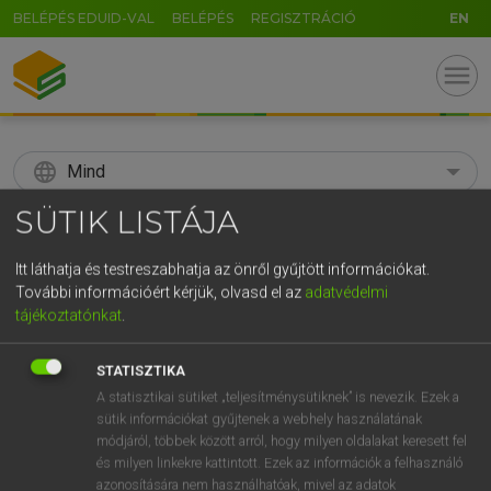
BELÉPÉS EDUID-VAL
BELÉPÉS
REGISZTRÁCIÓ
EN
menu
language
Mind
SÜTIK LISTÁJA
search
GR
Itt láthatja és testreszabhatja az önről gyűjtött információkat.
KERESÉS
További információért kérjük, olvasd el az
adatvédelmi
5
6
7
8
9
ö
ü
ó
tájékoztatónkat
.
r
t
z
u
i
o
p
ő
ú
Díjmentes angol szótár
STATISZTIKA
g
h
j
k
l
é
á
ű
Ω
A statisztikai sütiket „teljesítménysütiknek” is nevezik. Ezek a
fn
spider crab
tengeri pók
sütik információkat gyűjtenek a webhely használatának
v
b
n
m
,
.
-
AltGr
módjáról, többek között arról, hogy milyen oldalakat keresett fel
és milyen linkekre kattintott. Ezek az információk a felhasználó
azonosítására nem használhatóak, mivel az adatok