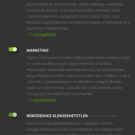
⚲ spider crab
keresése szótárainkban
összesítettek és anonimizáltak. Céljuk kizárólag a weboldal
funkcióinak javítása. Ezek közé tartoznak a harmadik féltől
származó elemzési szolgáltatásokhoz tartozó sütik; ilyen
elemzési szolgáltatások a látogatóelemzések, a hőtérképek és a
közösségi médiaanalitika.
DÍJMENTES ANGOL SZÓTÁR
↓
1
szolgáltatás
spicli
MARKETING
spicliskedik
Ezek a sütik nyomon követik a felhasználó online tevékenységét.
spicy
Az online tevékenységek megismerésével a hirdetők
relevánsabb reklámokat jeleníthetnek meg, és korlátozhatják,
spider
hogy a felhasználó hány alkalommal láthat egy hirdetést. Ezek a
spider crab
sütik más szervezetekkel és hirdetőkkel is megoszthatják
ezeket az információkat. Ezek állandó sütik, amelyek szinte
spiderman
mindig egy harmadik féltől származnak.
spider monkey
↓
2
szolgáltatás
spider-net
MŰKÖDÉSHEZ ELENGEDHETETLEN
(mindig szükséges)
spiderweb
Ezek a sütik elengedhetetlenek az oldalunkon történő
böngészéshez,a funkciók használatához, és a felhasználók