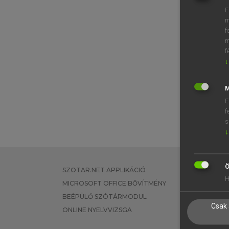
E
m
f
m
f
↓
M
E
f
s
↓
Ö
SZOTAR.NET APPLIKÁCIÓ
EGYÉNI FEL
H
MICROSOFT OFFICE BŐVÍTMÉNY
TANULÓKNA
BEÉPÜLŐ SZÓTÁRMODUL
OKTATÁSI I
Csak 
ONLINE NYELVVIZSGA
VÁLLALATI 