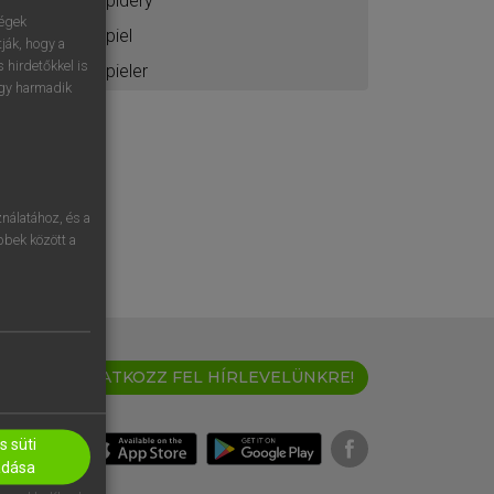
spidery
ségek
spiel
ják, hogy a
 hirdetőkkel is
spieler
egy harmadik
nálatához, és a
öbbek között a
IRATKOZZ FEL HÍRLEVELÜNKRE!
 süti
adása