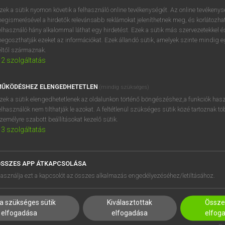
zek a sütik nyomon követik a felhasználó online tevékenységét. Az online tevékeny
egismerésével a hirdetők relevánsabb reklámokat jeleníthetnek meg, és korlátozhat
elhasználó hány alkalommal láthat egy hirdetést. Ezek a sütik más szervezetekkel és
egoszthatják ezeket az információkat. Ezek állandó sütik, amelyek szinte mindig 
éltől származnak.
2
szolgáltatás
ŰKÖDÉSHEZ ELENGEDHETETLEN
(mindig szükséges)
zek a sütik elengedhetetlenek az oldalunkon történő böngészéshez,a funkciók hasz
elhasználók nem tilthatják le azokat. A feltétlenül szükséges sütik közé tartoznak t
zemélyre szabott beállításokat kezelő sütik.
3
szolgáltatás
SSZES APP ÁTKAPCSOLÁSA
HASZNÁLÓKNAK
SÚGÓ
asználja ezt a kapcsolót az összes alkalmazás engedélyezéséhez/letiltásához.
K
RÓLUNK
NTÉZMÉNYEKNEK
ELÉRHETŐSÉG
a szükséges sütik
Kiválasztottak
Összes
MEGOLDÁSOK
SÜTI BEÁLLÍTÁSOK
elfogadása
elfogadása
elfog