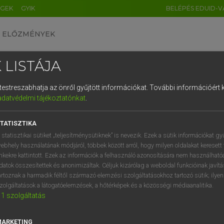
ÉGEK
GYIK
BELÉPÉS EDUID-V
ELŐZMÉNYEK
 LISTÁJA
és testreszabhatja az önről gyűjtött információkat.
További információért k
HU
DE
CN
FR
ES
IT
NL
RU
GR
adatvédelmi tájékoztatónkat
.
entes angol szótár
1
2
3
4
5
6
7
8
9
TATISZTIKA
fn
rweb
pókháló
q
w
e
r
t
z
u
i
 statisztikai sütiket „teljesítménysütiknek” is nevezik. Ezek a sütik információkat gy
ebhely használatának módjáról, többek között arról, hogy milyen oldalakat keresett 
a
s
d
f
g
h
j
k
l
é
inkekre kattintott. Ezek az információk a felhasználó azonosítására nem használható
datok összesítettek és anonimizáltak. Céljuk kizárólag a weboldal funkcióinak javít
derweb
keresése szótárainkban
í
y
x
c
v
b
n
m
,
.
artoznak a harmadik féltől származó elemzési szolgáltatásokhoz tartozó sütik; ilye
zolgáltatások a látogatóelemzések, a hőtérképek és a közösségi médiaanalitika.
1
szolgáltatás
MARKETING