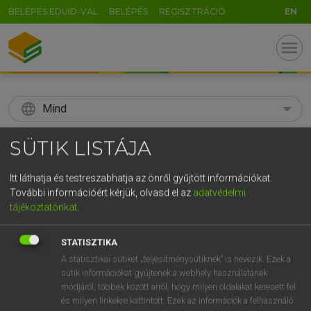
BELÉPÉS EDUID-VAL
BELÉPÉS
REGISZTRÁCIÓ
EN
menu
language
Mind
search
SÜTIK LISTÁJA
GR
KERESÉS
Itt láthatja és testreszabhatja az önről gyűjtött információkat.
5
6
7
8
9
ö
ü
ó
További információért kérjük, olvasd el az
adatvédelmi
tájékoztatónkat
.
r
t
z
u
i
o
p
ő
ú
Díjmentes angol szótár
STATISZTIKA
g
h
j
k
l
é
á
ű
Ω
fn
spider
pók
A statisztikai sütiket „teljesítménysütiknek” is nevezik. Ezek a
sütik információkat gyűjtenek a webhely használatának
v
b
n
m
,
.
-
AltGr
(háromlábú) serpenyő
módjáról, többek között arról, hogy milyen oldalakat keresett fel
kardánkereszt
és milyen linkekre kattintott. Ezek az információk a felhasználó