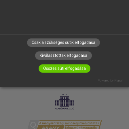
RÓLUNK
ELÉRHETŐSÉG
SÜTI BEÁLLÍTÁSOK
IRATKOZZ FEL HÍRLEVELÜNKRE!
Csak a szükséges sütik elfogadása
Kiválasztottak elfogadása
Összes süti elfogadása
Powered by Klaro!
LICENCSZERZŐDÉS
ADATVÉDELEM