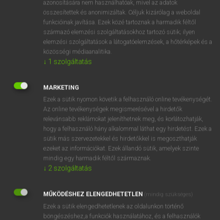
ige
pókszerűen mozog
azonosítására nem használhatóak, mivel az adatok
összesítettek és anonimizáltak. Céljuk kizárólag a weboldal
pók módjára fut
funkcióinak javítása. Ezek közé tartoznak a harmadik féltől
származó elemzési szolgáltatásokhoz tartozó sütik; ilyen
elemzési szolgáltatások a látogatóelemzések, a hőtérképek és a
közösségi médiaanalitika.
⚲ spider
keresése szótárainkban
↓
1
szolgáltatás
MARKETING
Ezek a sütik nyomon követik a felhasználó online tevékenységét.
DÍJMENTES ANGOL SZÓTÁR
Az online tevékenységek megismerésével a hirdetők
relevánsabb reklámokat jeleníthetnek meg, és korlátozhatják,
spick-and-span
hogy a felhasználó hány alkalommal láthat egy hirdetést. Ezek a
spicli
sütik más szervezetekkel és hirdetőkkel is megoszthatják
ezeket az információkat. Ezek állandó sütik, amelyek szinte
spicliskedik
mindig egy harmadik féltől származnak.
↓
2
szolgáltatás
spicy
spider
MŰKÖDÉSHEZ ELENGEDHETETLEN
(mindig szükséges)
spider crab
Ezek a sütik elengedhetetlenek az oldalunkon történő
spiderman
böngészéshez,a funkciók használatához, és a felhasználók