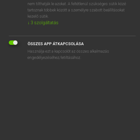
nem tilthatják le azokat. A feltétlenül szükséges sütik közé
spider monkey
tartoznak többek között a személyre szabott beállításokat
kezelő sütik.
spider-net
↓
3
szolgáltatás
ÖSSZES APP ÁTKAPCSOLÁSA
Használja ezt a kapcsolót az összes alkalmazás
SZOTAR.NET APPLIKÁCIÓ
engedélyezéséhez/letiltásához.
MICROSOFT OFFICE BŐVÍTMÉNY
BEÉPÜLŐ SZÓTÁRMODUL
ONLINE NYELVVIZSGA
EGYÉNI FELHASZNÁLÓKNAK
TANULÓKNAK
OKTATÁSI INTÉZMÉNYEKNEK
VÁLLALATI MEGOLDÁSOK
SÚGÓ