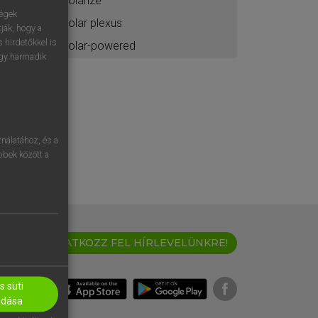
solarize
ségek
solar plexus
ják, hogy a
 hirdetőkkel is
solar-powered
egy harmadik
nálatához, és a
öbbek között a
IRATKOZZ FEL HÍRLEVELÜNKRE!
 süti
adása