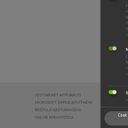
E
m
f
m
f
↓
M
E
f
s
↓
Ö
SZOTAR.NET APPLIKÁCIÓ
EGYÉNI FEL
H
MICROSOFT OFFICE BŐVÍTMÉNY
TANULÓKNA
BEÉPÜLŐ SZÓTÁRMODUL
OKTATÁSI I
Csak 
ONLINE NYELVVIZSGA
VÁLLALATI 