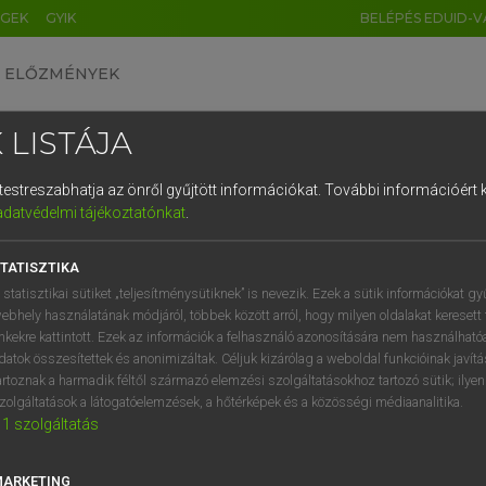
ÉGEK
GYIK
BELÉPÉS EDUID-V
ELŐZMÉNYEK
 LISTÁJA
és testreszabhatja az önről gyűjtött információkat.
További információért k
HU
DE
CN
FR
ES
IT
NL
RU
GR
adatvédelmi tájékoztatónkat
.
entes angol szótár
1
2
3
4
5
6
7
8
9
TATISZTIKA
fn
ium
szolárium
q
w
e
r
t
z
u
i
 statisztikai sütiket „teljesítménysütiknek” is nevezik. Ezek a sütik információkat gy
napozó (terasz)
ebhely használatának módjáról, többek között arról, hogy milyen oldalakat keresett 
a
s
d
f
g
h
j
k
l
é
inkekre kattintott. Ezek az információk a felhasználó azonosítására nem használható
datok összesítettek és anonimizáltak. Céljuk kizárólag a weboldal funkcióinak javít
í
y
x
c
v
b
n
m
,
.
artoznak a harmadik féltől származó elemzési szolgáltatásokhoz tartozó sütik; ilye
arium
keresése szótárainkban
zolgáltatások a látogatóelemzések, a hőtérképek és a közösségi médiaanalitika.
1
szolgáltatás
MARKETING