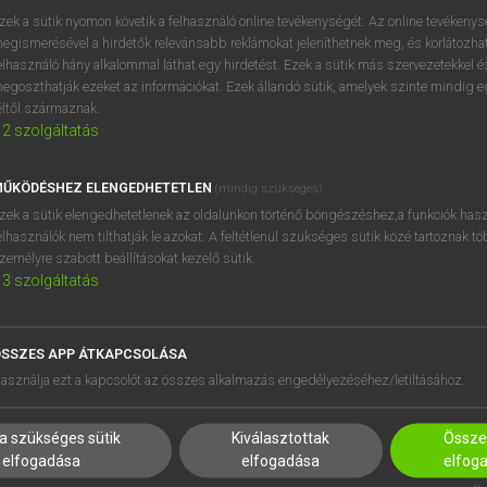
zek a sütik nyomon követik a felhasználó online tevékenységét. Az online tevékeny
egismerésével a hirdetők relevánsabb reklámokat jeleníthetnek meg, és korlátozhat
elhasználó hány alkalommal láthat egy hirdetést. Ezek a sütik más szervezetekkel és
egoszthatják ezeket az információkat. Ezek állandó sütik, amelyek szinte mindig 
éltől származnak.
2
szolgáltatás
ŰKÖDÉSHEZ ELENGEDHETETLEN
(mindig szükséges)
zek a sütik elengedhetetlenek az oldalunkon történő böngészéshez,a funkciók hasz
elhasználók nem tilthatják le azokat. A feltétlenül szükséges sütik közé tartoznak t
zemélyre szabott beállításokat kezelő sütik.
3
szolgáltatás
SSZES APP ÁTKAPCSOLÁSA
HASZNÁLÓKNAK
SÚGÓ
asználja ezt a kapcsolót az összes alkalmazás engedélyezéséhez/letiltásához.
K
RÓLUNK
NTÉZMÉNYEKNEK
ELÉRHETŐSÉG
a szükséges sütik
Kiválasztottak
Összes
MEGOLDÁSOK
SÜTI BEÁLLÍTÁSOK
elfogadása
elfogadása
elfog