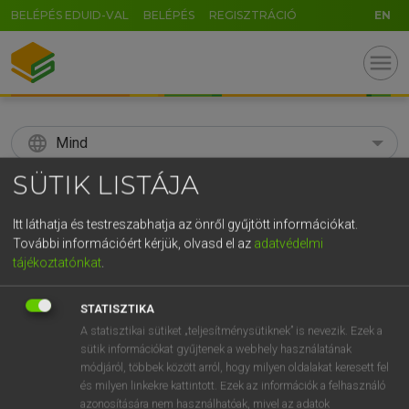
BELÉPÉS EDUID-VAL
BELÉPÉS
REGISZTRÁCIÓ
EN
menu
language
Mind
SÜTIK LISTÁJA
search
GR
Itt láthatja és testreszabhatja az önről gyűjtött információkat.
KERESÉS
További információért kérjük, olvasd el az
adatvédelmi
5
6
7
8
9
ö
ü
ó
tájékoztatónkat
.
r
t
z
u
i
o
p
ő
ú
Díjmentes angol szótár
STATISZTIKA
g
h
j
k
l
é
á
ű
Ω
A statisztikai sütiket „teljesítménysütiknek” is nevezik. Ezek a
fn
solarization
szolarizáció
sütik információkat gyűjtenek a webhely használatának
v
b
n
m
,
.
-
AltGr
módjáról, többek között arról, hogy milyen oldalakat keresett fel
és milyen linkekre kattintott. Ezek az információk a felhasználó
azonosítására nem használhatóak, mivel az adatok