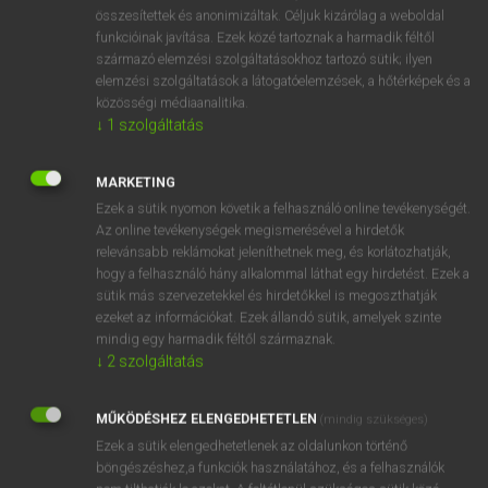
⚲ solarization
keresése szótárainkban
összesítettek és anonimizáltak. Céljuk kizárólag a weboldal
funkcióinak javítása. Ezek közé tartoznak a harmadik féltől
származó elemzési szolgáltatásokhoz tartozó sütik; ilyen
elemzési szolgáltatások a látogatóelemzések, a hőtérképek és a
közösségi médiaanalitika.
DÍJMENTES ANGOL SZÓTÁR
↓
1
szolgáltatás
solar cell
MARKETING
solar eclipse
Ezek a sütik nyomon követik a felhasználó online tevékenységét.
solar energy
Az online tevékenységek megismerésével a hirdetők
relevánsabb reklámokat jeleníthetnek meg, és korlátozhatják,
solarium
hogy a felhasználó hány alkalommal láthat egy hirdetést. Ezek a
solarization
sütik más szervezetekkel és hirdetőkkel is megoszthatják
ezeket az információkat. Ezek állandó sütik, amelyek szinte
solarize
mindig egy harmadik féltől származnak.
solar plexus
↓
2
szolgáltatás
solar-powered
MŰKÖDÉSHEZ ELENGEDHETETLEN
(mindig szükséges)
solar system
Ezek a sütik elengedhetetlenek az oldalunkon történő
böngészéshez,a funkciók használatához, és a felhasználók