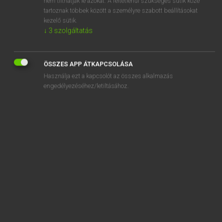
nem tilthatják le azokat. A feltétlenül szükséges sütik közé
tartoznak többek között a személyre szabott beállításokat
kezelő sütik.
SZOTAR.NET APPLIKÁCIÓ
↓
3
szolgáltatás
MICROSOFT OFFICE BŐVÍTMÉNY
BEÉPÜLŐ SZÓTÁRMODUL
ÖSSZES APP ÁTKAPCSOLÁSA
ONLINE NYELVVIZSGA
Használja ezt a kapcsolót az összes alkalmazás
engedélyezéséhez/letiltásához.
EGYÉNI FELHASZNÁLÓKNAK
TANULÓKNAK
OKTATÁSI INTÉZMÉNYEKNEK
VÁLLALATI MEGOLDÁSOK
SÚGÓ
RÓLUNK
ELÉRHETŐSÉG
SÜTI BEÁLLÍTÁSOK