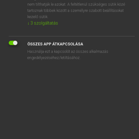
solarize
nem tilthatják le azokat. A feltétlenül szükséges sütik közé
tartoznak többek között a személyre szabott beállításokat
solar plexus
kezelő sütik.
↓
3
szolgáltatás
solar-powered
ÖSSZES APP ÁTKAPCSOLÁSA
Használja ezt a kapcsolót az összes alkalmazás
engedélyezéséhez/letiltásához.
SZOTAR.NET APPLIKÁCIÓ
MICROSOFT OFFICE BŐVÍTMÉNY
BEÉPÜLŐ SZÓTÁRMODUL
ONLINE NYELVVIZSGA
EGYÉNI FELHASZNÁLÓKNAK
TANULÓKNAK
OKTATÁSI INTÉZMÉNYEKNEK
VÁLLALATI MEGOLDÁSOK