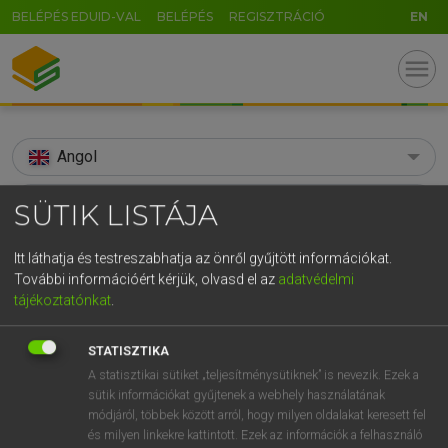
BELÉPÉS EDUID-VAL
BELÉPÉS
REGISZTRÁCIÓ
EN
menu
Angol
search
SÜTIK LISTÁJA
GR
KERESÉS
Itt láthatja és testreszabhatja az önről gyűjtött információkat.
5
6
7
8
9
ö
ü
ó
További információért kérjük, olvasd el az
adatvédelmi
TALÁLATOK
163 ms (8 db)
tájékoztatónkat
.
r
t
z
u
i
o
p
ő
ú
solarium
solarium
STATISZTIKA
g
h
j
k
l
é
á
ű
Ω
Díjmentes angol szótár
Angol−magyar egyetemes nagyszótár
A statisztikai sütiket „teljesítménysütiknek” is nevezik. Ezek a
v
b
n
m
,
.
-
AltGr
sütik információkat gyűjtenek a webhely használatának
módjáról, többek között arról, hogy milyen oldalakat keresett fel
Díjmentes angol szótár
arrow_forward_ios
és milyen linkekre kattintott. Ezek az információk a felhasználó