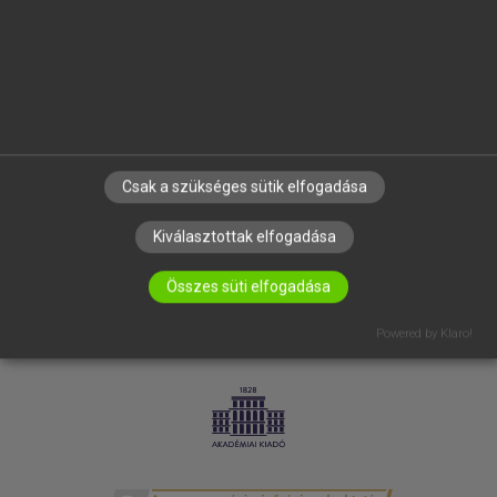
SÚGÓ
RÓLUNK
ELÉRHETŐSÉG
SÜTI BEÁLLÍTÁSOK
IRATKOZZ FEL HÍRLEVELÜNKRE!
Csak a szükséges sütik elfogadása
Kiválasztottak elfogadása
Összes süti elfogadása
Powered by Klaro!
LICENCSZERZŐDÉS
ADATVÉDELEM