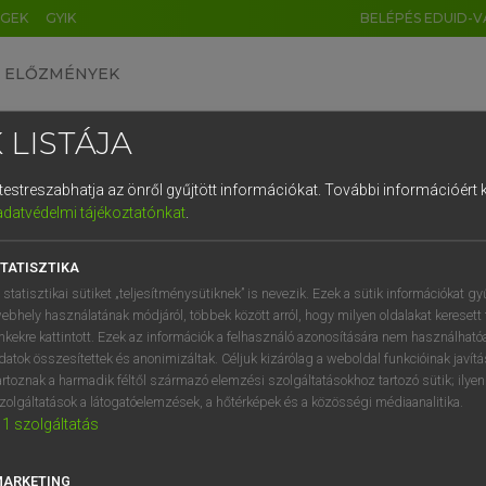
ÉGEK
GYIK
BELÉPÉS EDUID-V
ELŐZMÉNYEK
 LISTÁJA
és testreszabhatja az önről gyűjtött információkat.
További információért k
HU
DE
CN
FR
ES
IT
NL
RU
GR
adatvédelmi tájékoztatónkat
.
entes angol szótár
1
2
3
4
5
6
7
8
9
TATISZTIKA
ige
icate
megítél
q
w
e
r
t
z
u
i
 statisztikai sütiket „teljesítménysütiknek” is nevezik. Ezek a sütik információkat gy
bíráskodik
ebhely használatának módjáról, többek között arról, hogy milyen oldalakat keresett 
a
s
d
f
g
h
j
k
l
é
inkekre kattintott. Ezek az információk a felhasználó azonosítására nem használható
ítélkezik
datok összesítettek és anonimizáltak. Céljuk kizárólag a weboldal funkcióinak javít
í
y
x
c
v
b
n
m
,
.
artoznak a harmadik féltől származó elemzési szolgáltatásokhoz tartozó sütik; ilye
zolgáltatások a látogatóelemzések, a hőtérképek és a közösségi médiaanalitika.
1
szolgáltatás
udicate
keresése szótárainkban
MARKETING