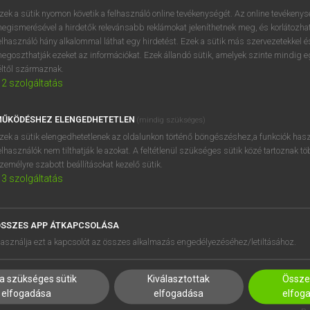
zek a sütik nyomon követik a felhasználó online tevékenységét. Az online tevékeny
egismerésével a hirdetők relevánsabb reklámokat jeleníthetnek meg, és korlátozhat
elhasználó hány alkalommal láthat egy hirdetést. Ezek a sütik más szervezetekkel és
egoszthatják ezeket az információkat. Ezek állandó sütik, amelyek szinte mindig 
éltől származnak.
2
szolgáltatás
ŰKÖDÉSHEZ ELENGEDHETETLEN
(mindig szükséges)
zek a sütik elengedhetetlenek az oldalunkon történő böngészéshez,a funkciók hasz
elhasználók nem tilthatják le azokat. A feltétlenül szükséges sütik közé tartoznak t
zemélyre szabott beállításokat kezelő sütik.
3
szolgáltatás
SSZES APP ÁTKAPCSOLÁSA
HASZNÁLÓKNAK
SÚGÓ
asználja ezt a kapcsolót az összes alkalmazás engedélyezéséhez/letiltásához.
K
RÓLUNK
NTÉZMÉNYEKNEK
ELÉRHETŐSÉG
a szükséges sütik
Kiválasztottak
Összes
MEGOLDÁSOK
SÜTI BEÁLLÍTÁSOK
elfogadása
elfogadása
elfog