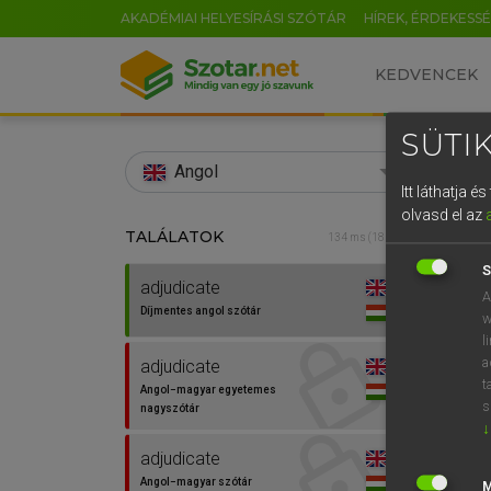
AKADÉMIAI HELYESÍRÁSI SZÓTÁR
HÍREK, ÉRDEKESS
KEDVENCEK
SÜTIK
search
Angol
Itt láthatja 
EN
olvasd el az
TALÁLATOK
Díjm
134 ms (18 db)
0
S
adjudicate
adjud
A
Díjmentes angol szótár
w
l
a
adjudicate
t
Angol−magyar egyetemes
s
nagyszótár
↓
⚲ adj
adjudicate
Angol−magyar szótár