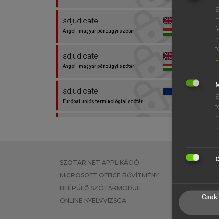
E
m
adjudicate
f
Angol−magyar pénzügyi szótár
m
f
adjudicate
↓
Angol−magyar pénzügyi szótár
M
adjudicate
E
Európai uniós terminológiai szótár
f
s
adjudication
↓
Angol−magyar egyetemes
nagyszótár
Ö
SZOTAR.NET APPLIKÁCIÓ
EGYÉNI FEL
bírál
H
MICROSOFT OFFICE BŐVÍTMÉNY
TANULÓKNA
Magyar−angol egyetemes
nagyszótár
BEÉPÜLŐ SZÓTÁRMODUL
OKTATÁSI I
Csak 
ONLINE NYELVVIZSGA
VÁLLALATI 
bíráskodás
Magyar−angol egyetemes