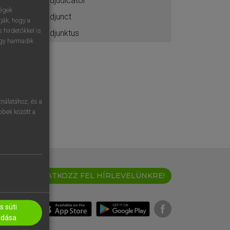
adjudicator
ségek
adjunct
ják, hogy a
 hirdetőkkel is
adjunktus
egy harmadik
nálatához, és a
öbbek között a
IRATKOZZ FEL HÍRLEVELÜNKRE!
 süti
adása