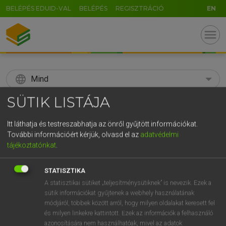
BELÉPÉS EDUID-VAL
BELÉPÉS
REGISZTRÁCIÓ
EN
menu
language
Mind
SÜTIK LISTÁJA
search
GR
Itt láthatja és testreszabhatja az önről gyűjtött információkat.
KERESÉS
További információért kérjük, olvasd el az
adatvédelmi
5
6
7
8
9
ö
ü
ó
tájékoztatónkat
.
r
t
z
u
i
o
p
ő
ú
Díjmentes angol szótár
STATISZTIKA
g
h
j
k
l
é
á
ű
Ω
A statisztikai sütiket „teljesítménysütiknek” is nevezik. Ezek a
tul
Bernard
Bernát
sütik információkat gyűjtenek a webhely használatának
v
b
n
m
,
.
-
AltGr
módjáról, többek között arról, hogy milyen oldalakat keresett fel
és milyen linkekre kattintott. Ezek az információk a felhasználó
azonosítására nem használhatóak, mivel az adatok