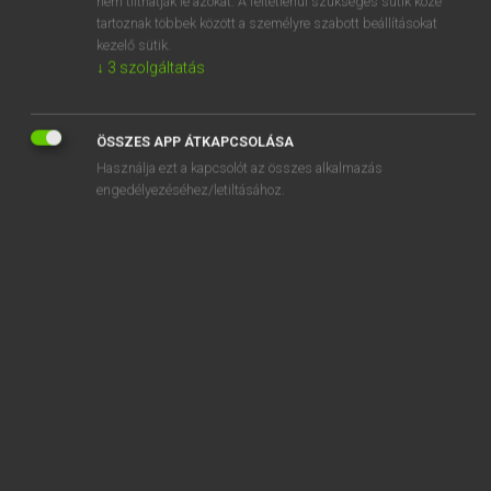
nem tilthatják le azokat. A feltétlenül szükséges sütik közé
tartoznak többek között a személyre szabott beállításokat
kezelő sütik.
SZOTAR.NET APPLIKÁCIÓ
↓
3
szolgáltatás
MICROSOFT OFFICE BŐVÍTMÉNY
BEÉPÜLŐ SZÓTÁRMODUL
ÖSSZES APP ÁTKAPCSOLÁSA
ONLINE NYELVVIZSGA
Használja ezt a kapcsolót az összes alkalmazás
engedélyezéséhez/letiltásához.
EGYÉNI FELHASZNÁLÓKNAK
TANULÓKNAK
OKTATÁSI INTÉZMÉNYEKNEK
VÁLLALATI MEGOLDÁSOK
SÚGÓ
RÓLUNK
ELÉRHETŐSÉG
SÜTI BEÁLLÍTÁSOK