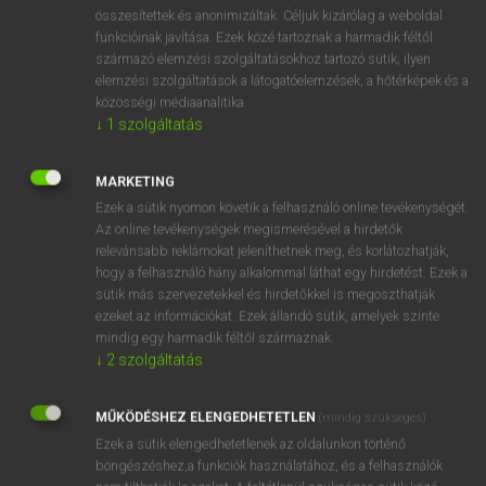
⚲ Bernard
keresése szótárainkban
összesítettek és anonimizáltak. Céljuk kizárólag a weboldal
funkcióinak javítása. Ezek közé tartoznak a harmadik féltől
származó elemzési szolgáltatásokhoz tartozó sütik; ilyen
elemzési szolgáltatások a látogatóelemzések, a hőtérképek és a
közösségi médiaanalitika.
DÍJMENTES ANGOL SZÓTÁR
↓
1
szolgáltatás
Bermudian
MARKETING
bérmunka
Ezek a sütik nyomon követik a felhasználó online tevékenységét.
bérmunkás
Az online tevékenységek megismerésével a hirdetők
relevánsabb reklámokat jeleníthetnek meg, és korlátozhatják,
Bernadette
hogy a felhasználó hány alkalommal láthat egy hirdetést. Ezek a
Bernard
sütik más szervezetekkel és hirdetőkkel is megoszthatják
ezeket az információkat. Ezek állandó sütik, amelyek szinte
bernáthegyi
mindig egy harmadik féltől származnak.
Bernese
↓
2
szolgáltatás
berni
MŰKÖDÉSHEZ ELENGEDHETETLEN
(mindig szükséges)
berobog
Ezek a sütik elengedhetetlenek az oldalunkon történő
böngészéshez,a funkciók használatához, és a felhasználók