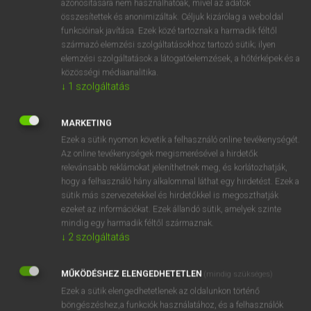
puszta
azonosítására nem használhatóak, mivel az adatok
összesítettek és anonimizáltak. Céljuk kizárólag a weboldal
→
ige
(Infinitive)
abandon
funkcióinak javítása. Ezek közé tartoznak a harmadik féltől
származó elemzési szolgáltatásokhoz tartozó sütik; ilyen
elemzési szolgáltatások a látogatóelemzések, a hőtérképek és a
⚲ abandoned
keresése szótárainkban
közösségi médiaanalitika.
↓
1
szolgáltatás
MARKETING
Ezek a sütik nyomon követik a felhasználó online tevékenységét.
DÍJMENTES ANGOL SZÓTÁR
Az online tevékenységek megismerésével a hirdetők
relevánsabb reklámokat jeleníthetnek meg, és korlátozhatják,
abaft
hogy a felhasználó hány alkalommal láthat egy hirdetést. Ezek a
abajgat
sütik más szervezetekkel és hirdetőkkel is megoszthatják
ezeket az információkat. Ezek állandó sütik, amelyek szinte
abalone
mindig egy harmadik féltől származnak.
abandon
↓
2
szolgáltatás
abandoned
MŰKÖDÉSHEZ ELENGEDHETETLEN
(mindig szükséges)
abandonment
Ezek a sütik elengedhetetlenek az oldalunkon történő
abase
böngészéshez,a funkciók használatához, és a felhasználók