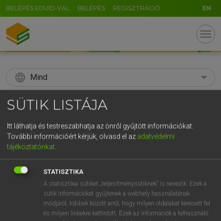
BELÉPÉS EDUID-VAL
BELÉPÉS
REGISZTRÁCIÓ
EN
menu
language
Mind
search
SÜTIK LISTÁJA
GR
KERESÉS
Itt láthatja és testreszabhatja az önről gyűjtött információkat.
5
6
7
8
9
ö
ü
ó
További információért kérjük, olvasd el az
adatvédelmi
tájékoztatónkat
.
r
t
z
u
i
o
p
ő
ú
Díjmentes angol szótár
STATISZTIKA
g
h
j
k
l
é
á
ű
Ω
mn
abandoned
elhagy(at)ott
A statisztikai sütiket „teljesítménysütiknek” is nevezik. Ezek a
sütik információkat gyűjtenek a webhely használatának
v
b
n
m
,
.
-
AltGr
elárvult
módjáról, többek között arról, hogy milyen oldalakat keresett fel
lakatlan
és milyen linkekre kattintott. Ezek az információk a felhasználó