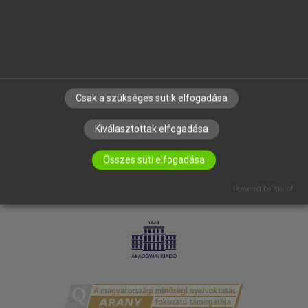
RÓLUNK
ELÉRHETŐSÉG
SÜTI BEÁLLÍTÁSOK
IRATKOZZ FEL HÍRLEVELÜNKRE!
Csak a szükséges sütik elfogadása
Kiválasztottak elfogadása
Összes süti elfogadása
Powered by Klaro!
LICENCSZERZŐDÉS
ADATVÉDELEM