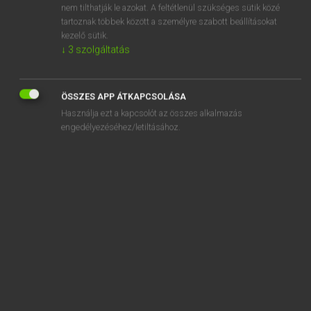
nem tilthatják le azokat. A feltétlenül szükséges sütik közé
abasement
tartoznak többek között a személyre szabott beállításokat
abash
kezelő sütik.
↓
3
szolgáltatás
ÖSSZES APP ÁTKAPCSOLÁSA
SZOTAR.NET APPLIKÁCIÓ
Használja ezt a kapcsolót az összes alkalmazás
engedélyezéséhez/letiltásához.
MICROSOFT OFFICE BŐVÍTMÉNY
BEÉPÜLŐ SZÓTÁRMODUL
ONLINE NYELVVIZSGA
EGYÉNI FELHASZNÁLÓKNAK
TANULÓKNAK
OKTATÁSI INTÉZMÉNYEKNEK
VÁLLALATI MEGOLDÁSOK
SÚGÓ