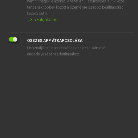
nem tilthatják le azokat. A feltétlenül szükséges sütik közé
tartoznak többek között a személyre szabott beállításokat
kezelő sütik.
↓
3
szolgáltatás
SZOTAR.NET APPLIKÁCIÓ
MICROSOFT OFFICE BŐVÍTMÉNY
ÖSSZES APP ÁTKAPCSOLÁSA
BEÉPÜLŐ SZÓTÁRMODUL
Használja ezt a kapcsolót az összes alkalmazás
ONLINE NYELVVIZSGA
engedélyezéséhez/letiltásához.
EGYÉNI FELHASZNÁLÓKNAK
TANULÓKNAK
OKTATÁSI INTÉZMÉNYEKNEK
VÁLLALATI MEGOLDÁSOK
SÚGÓ
RÓLUNK
ELÉRHETŐSÉG
SÜTI BEÁLLÍTÁSOK