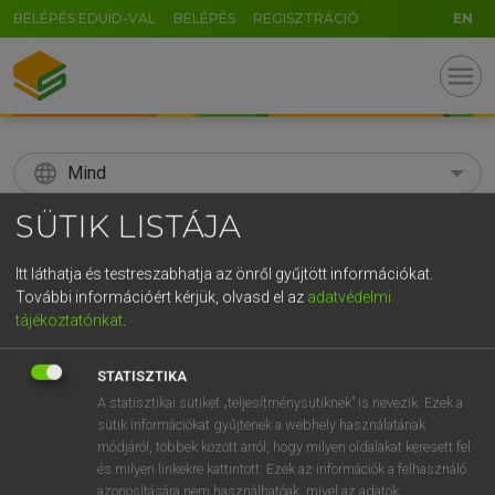
BELÉPÉS EDUID-VAL
BELÉPÉS
REGISZTRÁCIÓ
EN
menu
language
Mind
SÜTIK LISTÁJA
search
GR
Itt láthatja és testreszabhatja az önről gyűjtött információkat.
KERESÉS
További információért kérjük, olvasd el az
adatvédelmi
5
6
7
8
9
ö
ü
ó
tájékoztatónkat
.
r
t
z
u
i
o
p
ő
ú
Díjmentes angol szótár
STATISZTIKA
g
h
j
k
l
é
á
ű
Ω
A statisztikai sütiket „teljesítménysütiknek” is nevezik. Ezek a
fn
agriculturer
földműves
sütik információkat gyűjtenek a webhely használatának
v
b
n
m
,
.
-
AltGr
(mező)gazda
módjáról, többek között arról, hogy milyen oldalakat keresett fel
és milyen linkekre kattintott. Ezek az információk a felhasználó
azonosítására nem használhatóak, mivel az adatok