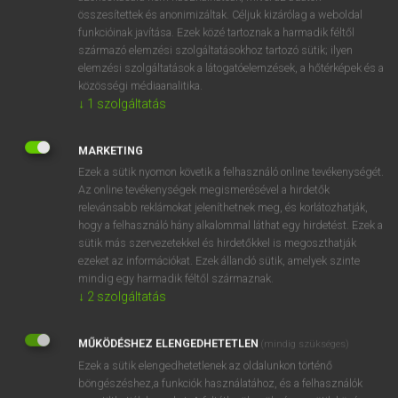
összesítettek és anonimizáltak. Céljuk kizárólag a weboldal
⚲ agriculturer
keresése szótárainkban
funkcióinak javítása. Ezek közé tartoznak a harmadik féltől
származó elemzési szolgáltatásokhoz tartozó sütik; ilyen
elemzési szolgáltatások a látogatóelemzések, a hőtérképek és a
közösségi médiaanalitika.
↓
1
szolgáltatás
DÍJMENTES ANGOL SZÓTÁR
agribusiness
MARKETING
Ezek a sütik nyomon követik a felhasználó online tevékenységét.
agricultural
Az online tevékenységek megismerésével a hirdetők
agriculturalist
relevánsabb reklámokat jeleníthetnek meg, és korlátozhatják,
hogy a felhasználó hány alkalommal láthat egy hirdetést. Ezek a
agriculture
sütik más szervezetekkel és hirdetőkkel is megoszthatják
ezeket az információkat. Ezek állandó sütik, amelyek szinte
agriculturer
mindig egy harmadik féltől származnak.
agro-
↓
2
szolgáltatás
agrobiológia
MŰKÖDÉSHEZ ELENGEDHETETLEN
(mindig szükséges)
agrobiology
Ezek a sütik elengedhetetlenek az oldalunkon történő
agrokémia
böngészéshez,a funkciók használatához, és a felhasználók