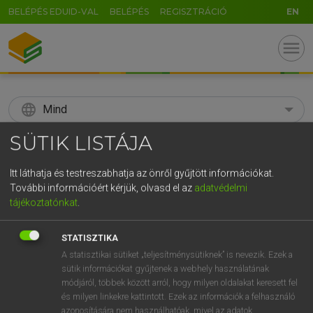
BELÉPÉS EDUID-VAL
BELÉPÉS
REGISZTRÁCIÓ
EN
menu
language
Mind
SÜTIK LISTÁJA
search
GR
Itt láthatja és testreszabhatja az önről gyűjtött információkat.
KERESÉS
További információért kérjük, olvasd el az
adatvédelmi
5
6
7
8
9
ö
ü
ó
tájékoztatónkat
.
r
t
z
u
i
o
p
ő
ú
Díjmentes angol szótár
STATISZTIKA
g
h
j
k
l
é
á
ű
Ω
A statisztikai sütiket „teljesítménysütiknek” is nevezik. Ezek a
előtag
agro-
mezőgazdasági
sütik információkat gyűjtenek a webhely használatának
v
b
n
m
,
.
-
AltGr
agro-
módjáról, többek között arról, hogy milyen oldalakat keresett fel
és milyen linkekre kattintott. Ezek az információk a felhasználó
azonosítására nem használhatóak, mivel az adatok