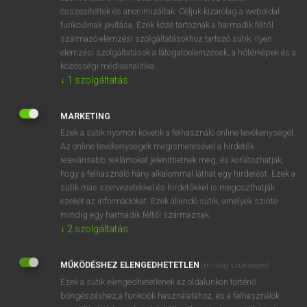
összesítettek és anonimizáltak. Céljuk kizárólag a weboldal
⚲ agro-
keresése szótárainkban
funkcióinak javítása. Ezek közé tartoznak a harmadik féltől
származó elemzési szolgáltatásokhoz tartozó sütik; ilyen
elemzési szolgáltatások a látogatóelemzések, a hőtérképek és a
közösségi médiaanalitika.
↓
1
szolgáltatás
DÍJMENTES ANGOL SZÓTÁR
agricultural
MARKETING
Ezek a sütik nyomon követik a felhasználó online tevékenységét.
agriculturalist
Az online tevékenységek megismerésével a hirdetők
agriculture
relevánsabb reklámokat jeleníthetnek meg, és korlátozhatják,
hogy a felhasználó hány alkalommal láthat egy hirdetést. Ezek a
agriculturer
sütik más szervezetekkel és hirdetőkkel is megoszthatják
ezeket az információkat. Ezek állandó sütik, amelyek szinte
agro-
mindig egy harmadik féltől származnak.
agrobiológia
↓
2
szolgáltatás
agrobiology
MŰKÖDÉSHEZ ELENGEDHETETLEN
(mindig szükséges)
agrokémia
Ezek a sütik elengedhetetlenek az oldalunkon történő
ágrólszakadt
böngészéshez,a funkciók használatához, és a felhasználók