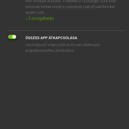
nem tilthatják le azokat. A feltétlenül szükséges sütik közé
tartoznak többek között a személyre szabott beállításokat
kezelő sütik.
↓
3
szolgáltatás
SZOTAR.NET APPLIKÁCIÓ
MICROSOFT OFFICE BŐVÍTMÉNY
ÖSSZES APP ÁTKAPCSOLÁSA
BEÉPÜLŐ SZÓTÁRMODUL
Használja ezt a kapcsolót az összes alkalmazás
ONLINE NYELVVIZSGA
engedélyezéséhez/letiltásához.
EGYÉNI FELHASZNÁLÓKNAK
TANULÓKNAK
OKTATÁSI INTÉZMÉNYEKNEK
VÁLLALATI MEGOLDÁSOK
SÚGÓ
RÓLUNK
ELÉRHETŐSÉG
SÜTI BEÁLLÍTÁSOK