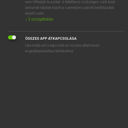
agrobiológia
nem tilthatják le azokat. A feltétlenül szükséges sütik közé
tartoznak többek között a személyre szabott beállításokat
kezelő sütik.
↓
3
szolgáltatás
SZOTAR.NET APPLIKÁCIÓ
ÖSSZES APP ÁTKAPCSOLÁSA
MICROSOFT OFFICE BŐVÍTMÉNY
Használja ezt a kapcsolót az összes alkalmazás
BEÉPÜLŐ SZÓTÁRMODUL
engedélyezéséhez/letiltásához.
ONLINE NYELVVIZSGA
EGYÉNI FELHASZNÁLÓKNAK
TANULÓKNAK
OKTATÁSI INTÉZMÉNYEKNEK
VÁLLALATI MEGOLDÁSOK
SÚGÓ
RÓLUNK
ELÉRHETŐSÉG