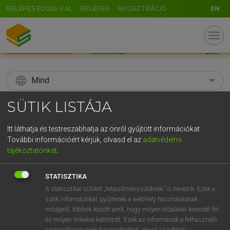
BELÉPÉS EDUID-VAL
BELÉPÉS
REGISZTRÁCIÓ
EN
menu
language
Mind
SÜTIK LISTÁJA
search
GR
KERESÉS
Itt láthatja és testreszabhatja az önről gyűjtött információkat.
További információért kérjük, olvasd el az
adatvédelmi
5
6
7
8
9
ö
ü
ó
tájékoztatónkat
.
r
t
z
u
i
o
p
ő
ú
Díjmentes angol szótár
STATISZTIKA
g
h
j
k
l
é
á
ű
Ω
A statisztikai sütiket „teljesítménysütiknek” is nevezik. Ezek a
fn
agriculturalist
mezőgazda
sütik információkat gyűjtenek a webhely használatának
v
b
n
m
,
.
-
AltGr
agronómus
módjáról, többek között arról, hogy milyen oldalakat keresett fel
mezőgazdasági szakember
és milyen linkekre kattintott. Ezek az információk a felhasználó
azonosítására nem használhatóak, mivel az adatok