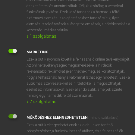
összesítettek és anonimizáltak. Céljuk kizárólag a weboldal
funkcióinak javítása. Ezek közé tartoznak a harmadik féltől
⚲ agriculturalist
keresése szótárainkban
származó elemzési szolgáltatásokhoz tartozó sütik; ilyen
elemzési szolgáltatások a látogatóelemzések, a hőtérképek és a
közösségi médiaanalitika.
↓
1
szolgáltatás
DÍJMENTES ANGOL SZÓTÁR
MARKETING
agresszivitás
Ezek a sütik nyomon követik a felhasználó online tevékenységét.
Az online tevékenységek megismerésével a hirdetők
agresszor
relevánsabb reklámokat jeleníthetnek meg, és korlátozhatják,
hogy a felhasználó hány alkalommal láthat egy hirdetést. Ezek a
agribusiness
sütik más szervezetekkel és hirdetőkkel is megoszthatják
agricultural
ezeket az információkat. Ezek állandó sütik, amelyek szinte
mindig egy harmadik féltől származnak.
agriculturalist
↓
2
szolgáltatás
agriculture
agriculturer
MŰKÖDÉSHEZ ELENGEDHETETLEN
(mindig szükséges)
Ezek a sütik elengedhetetlenek az oldalunkon történő
agro-
böngészéshez,a funkciók használatához, és a felhasználók