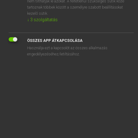
nem tilthatják le azokat. A feltétlenül szükséges sütik közé
tartoznak többek között a személyre szabott beállításokat
kezelő sütik.
↓
3
szolgáltatás
SZOTAR.NET APPLIKÁCIÓ
MICROSOFT OFFICE BŐVÍTMÉNY
ÖSSZES APP ÁTKAPCSOLÁSA
BEÉPÜLŐ SZÓTÁRMODUL
Használja ezt a kapcsolót az összes alkalmazás
ONLINE NYELVVIZSGA
engedélyezéséhez/letiltásához.
EGYÉNI FELHASZNÁLÓKNAK
TANULÓKNAK
OKTATÁSI INTÉZMÉNYEKNEK
VÁLLALATI MEGOLDÁSOK
SÚGÓ
RÓLUNK
ELÉRHETŐSÉG
SÜTI BEÁLLÍTÁSOK