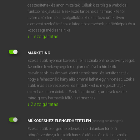
összesítettek és anonimizáltak. Céljuk kizárólag a weboldal
⚲ spectate
keresése szótárainkban
funkcióinak javítása. Ezek közé tartoznak a harmadik féltől
származó elemzési szolgáltatásokhoz tartozó sütik; ilyen
elemzési szolgáltatások a látogatóelemzések, a hőtérképek és a
közösségi médiaanalitika.
↓
1
szolgáltatás
DÍJMENTES ANGOL SZÓTÁR
spectacle case
MARKETING
Ezek a sütik nyomon követik a felhasználó online tevékenységét.
spectacled
Az online tevékenységek megismerésével a hirdetők
spectacles
relevánsabb reklámokat jeleníthetnek meg, és korlátozhatják,
hogy a felhasználó hány alkalommal láthat egy hirdetést. Ezek a
spectacular
sütik más szervezetekkel és hirdetőkkel is megoszthatják
ezeket az információkat. Ezek állandó sütik, amelyek szinte
spectate
mindig egy harmadik féltől származnak.
spectator
↓
2
szolgáltatás
spectator sport
MŰKÖDÉSHEZ ELENGEDHETETLEN
(mindig szükséges)
spectral
Ezek a sütik elengedhetetlenek az oldalunkon történő
spectral range
böngészéshez,a funkciók használatához, és a felhasználók