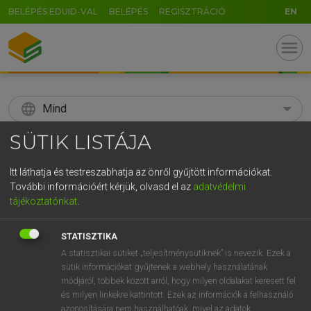
BELÉPÉS EDUID-VAL
BELÉPÉS
REGISZTRÁCIÓ
EN
menu
language
Mind
SÜTIK LISTÁJA
search
GR
Itt láthatja és testreszabhatja az önről gyűjtött információkat.
KERESÉS
További információért kérjük, olvasd el az
adatvédelmi
5
6
7
8
9
ö
ü
ó
tájékoztatónkat
.
r
t
z
u
i
o
p
ő
ú
Díjmentes angol szótár
STATISZTIKA
g
h
j
k
l
é
á
ű
Ω
A statisztikai sütiket „teljesítménysütiknek” is nevezik. Ezek a
ige
spectate
jelen van
sütik információkat gyűjtenek a webhely használatának
v
b
n
m
,
.
-
AltGr
nézője vmnek
módjáról, többek között arról, hogy milyen oldalakat keresett fel
és milyen linkekre kattintott. Ezek az információk a felhasználó
azonosítására nem használhatóak, mivel az adatok