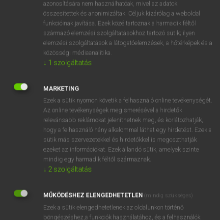
látványosság
azonosítására nem használhatóak, mivel az adatok
összesítettek és anonimizáltak. Céljuk kizárólag a weboldal
látnivaló
funkcióinak javítása. Ezek közé tartoznak a harmadik féltől
szuperprodukció
származó elemzési szolgáltatásokhoz tartozó sütik; ilyen
elemzési szolgáltatások a látogatóelemzések, a hőtérképek és a
közösségi médiaanalitika.
↓
1
szolgáltatás
⚲ spectacular
keresése szótárainkban
MARKETING
Ezek a sütik nyomon követik a felhasználó online tevékenységét.
Az online tevékenységek megismerésével a hirdetők
DÍJMENTES ANGOL SZÓTÁR
relevánsabb reklámokat jeleníthetnek meg, és korlátozhatják,
hogy a felhasználó hány alkalommal láthat egy hirdetést. Ezek a
spectacle
sütik más szervezetekkel és hirdetőkkel is megoszthatják
ezeket az információkat. Ezek állandó sütik, amelyek szinte
spectacle case
mindig egy harmadik féltől származnak.
spectacled
↓
2
szolgáltatás
spectacles
MŰKÖDÉSHEZ ELENGEDHETETLEN
(mindig szükséges)
spectacular
Ezek a sütik elengedhetetlenek az oldalunkon történő
spectate
böngészéshez,a funkciók használatához, és a felhasználók