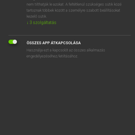
nem tilthatják le azokat. A feltétlenül szükséges sütik közé
spectator
tartoznak többek között a személyre szabott beállításokat
spectator sport
kezelő sütik.
↓
3
szolgáltatás
spectral
ÖSSZES APP ÁTKAPCSOLÁSA
Használja ezt a kapcsolót az összes alkalmazás
engedélyezéséhez/letiltásához.
SZOTAR.NET APPLIKÁCIÓ
MICROSOFT OFFICE BŐVÍTMÉNY
BEÉPÜLŐ SZÓTÁRMODUL
ONLINE NYELVVIZSGA
EGYÉNI FELHASZNÁLÓKNAK
TANULÓKNAK
OKTATÁSI INTÉZMÉNYEKNEK
VÁLLALATI MEGOLDÁSOK