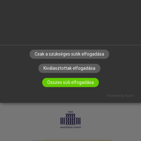
SÚGÓ
RÓLUNK
ELÉRHETŐSÉG
SÜTI BEÁLLÍTÁSOK
IRATKOZZ FEL HÍRLEVELÜNKRE!
Csak a szükséges sütik elfogadása
Kiválasztottak elfogadása
Összes süti elfogadása
Powered by Klaro!
LICENCSZERZŐDÉS
ADATVÉDELEM