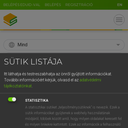
BELÉPÉS EDUID-VAL
BELÉPÉS
REGISZTRÁCIÓ
EN
menu
language
Mind
search
SÜTIK LISTÁJA
GR
KERESÉS
Itt láthatja és testreszabhatja az önről gyűjtött információkat.
5
6
7
8
9
ö
ü
ó
További információért kérjük, olvasd el az
adatvédelmi
tájékoztatónkat
.
r
t
z
u
i
o
p
ő
ú
Díjmentes angol szótár
STATISZTIKA
g
h
j
k
l
é
á
ű
Ω
mn
spectacular
látványos
A statisztikai sütiket „teljesítménysütiknek” is nevezik. Ezek a
v
b
n
m
,
.
-
AltGr
sütik információkat gyűjtenek a webhely használatának
mutatós
módjáról, többek között arról, hogy milyen oldalakat keresett fel
fn
látványos
és milyen linkekre kattintott. Ezek az információk a felhasználó