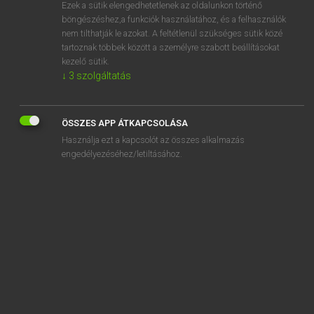
Ezek a sütik elengedhetetlenek az oldalunkon történő
böngészéshez,a funkciók használatához, és a felhasználók
nem tilthatják le azokat. A feltétlenül szükséges sütik közé
Lázár A. Péter, Varga György
tartoznak többek között a személyre szabott beállításokat
MAGYAR−ANGOL EGYETEMES NAGYSZÓTÁR
kezelő sütik.
↓
3
szolgáltatás
Kapcsolódó anyagok
bábjátékos
ÖSSZES APP ÁTKAPCSOLÁSA
babkávé
Használja ezt a kapcsolót az összes alkalmazás
bábkészítő
engedélyezéséhez/letiltásához.
bábkormány
bableves
bábművészet
babona
babonás
babonaság