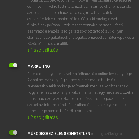
módjáról, többek között arról, hogy milyen oldalakat keresett fel
és milyen linkekre kattintott. Ezek az információk a felhasználó
VAN ELŐFIZETÉSED?
azonosítására nem használhatóak, mivel az adatok
összesítettek és anonimizáltak. Céljuk kizárólag a weboldal
Van előfizetésem a teljes szócikk megtekintéséhez.
funkcióinak javítása. Ezek közé tartoznak a harmadik féltől
származó elemzési szolgáltatásokhoz tartozó sütik; ilyen
BELÉPÉS
elemzési szolgáltatások a látogatóelemzések, a hőtérképek és a
közösségi médiaanalitika.
↓
1
szolgáltatás
MARKETING
Ezek a sütik nyomon követik a felhasználó online tevékenységét.
Az online tevékenységek megismerésével a hirdetők
NINCS ELŐFIZETÉSED?
relevánsabb reklámokat jeleníthetnek meg, és korlátozhatják,
Nincs regisztrációm és előfizetésem. A szótár 2 órás,
hogy a felhasználó hány alkalommal láthat egy hirdetést. Ezek a
díjmentes próbaverziójának elindításához regisztrálok és
sütik más szervezetekkel és hirdetőkkel is megoszthatják
belépek
.
ezeket az információkat. Ezek állandó sütik, amelyek szinte
mindig egy harmadik féltől származnak.
↓
2
szolgáltatás
REGISZTRÁCIÓ
MŰKÖDÉSHEZ ELENGEDHETETLEN
(mindig szükséges)