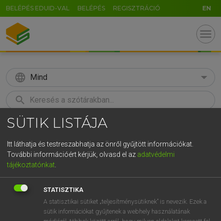
BELÉPÉS EDUID-VAL
BELÉPÉS
REGISZTRÁCIÓ
EN
menu
language
Mind
search
SÜTIK LISTÁJA
GR
KERESÉS
5
6
7
8
9
ö
ü
ó
Itt láthatja és testreszabhatja az önről gyűjtött információkat.
További információért kérjük, olvasd el az
adatvédelmi
r
t
z
u
i
o
p
ő
ú
LÁZÁR A. PÉTER, VARGA GYÖRGY
tájékoztatónkat
.
Magyar−angol egyetemes nagyszótár
g
h
j
k
l
é
á
ű
Ω
STATISZTIKA
v
b
n
m
,
.
-
AltGr
A statisztikai sütiket „teljesítménysütiknek” is nevezik. Ezek a
sütik információkat gyűjtenek a webhely használatának