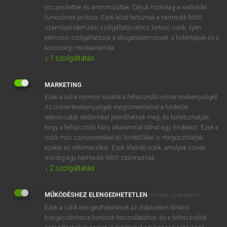
⚲ aftercare
keresése szótárainkban
összesítettek és anonimizáltak. Céljuk kizárólag a weboldal
funkcióinak javítása. Ezek közé tartoznak a harmadik féltől
származó elemzési szolgáltatásokhoz tartozó sütik; ilyen
elemzési szolgáltatások a látogatóelemzések, a hőtérképek és a
közösségi médiaanalitika.
DÍJMENTES ANGOL SZÓTÁR
↓
1
szolgáltatás
after
MARKETING
after-ages
Ezek a sütik nyomon követik a felhasználó online tevékenységét.
afterbirth
Az online tevékenységek megismerésével a hirdetők
relevánsabb reklámokat jeleníthetnek meg, és korlátozhatják,
afterburner
hogy a felhasználó hány alkalommal láthat egy hirdetést. Ezek a
aftercare
sütik más szervezetekkel és hirdetőkkel is megoszthatják
ezeket az információkat. Ezek állandó sütik, amelyek szinte
after-care
mindig egy harmadik féltől származnak.
after-effect
↓
2
szolgáltatás
afterglow
MŰKÖDÉSHEZ ELENGEDHETETLEN
(mindig szükséges)
after-hours
Ezek a sütik elengedhetetlenek az oldalunkon történő
böngészéshez,a funkciók használatához, és a felhasználók