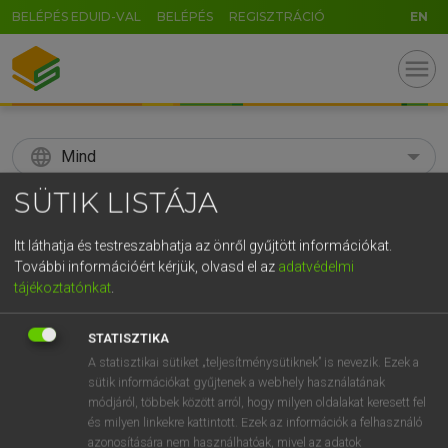
BELÉPÉS EDUID-VAL
BELÉPÉS
REGISZTRÁCIÓ
EN
menu
language
Mind
SÜTIK LISTÁJA
search
GR
Itt láthatja és testreszabhatja az önről gyűjtött információkat.
KERESÉS
További információért kérjük, olvasd el az
adatvédelmi
5
6
7
8
9
ö
ü
ó
tájékoztatónkat
.
r
t
z
u
i
o
p
ő
ú
Díjmentes angol szótár
STATISZTIKA
g
h
j
k
l
é
á
ű
Ω
A statisztikai sütiket „teljesítménysütiknek” is nevezik. Ezek a
fn
aftercare
utókezelés
sütik információkat gyűjtenek a webhely használatának
v
b
n
m
,
.
-
AltGr
módjáról, többek között arról, hogy milyen oldalakat keresett fel
és milyen linkekre kattintott. Ezek az információk a felhasználó
azonosítására nem használhatóak, mivel az adatok