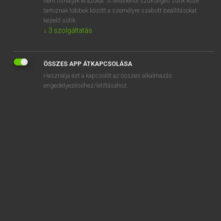
nem tilthatják le azokat. A feltétlenül szükséges sütik közé
tartoznak többek között a személyre szabott beállításokat
kezelő sütik.
SZOTAR.NET APPLIKÁCIÓ
↓
3
szolgáltatás
MICROSOFT OFFICE BŐVÍTMÉNY
BEÉPÜLŐ SZÓTÁRMODUL
ÖSSZES APP ÁTKAPCSOLÁSA
ONLINE NYELVVIZSGA
Használja ezt a kapcsolót az összes alkalmazás
engedélyezéséhez/letiltásához.
EGYÉNI FELHASZNÁLÓKNAK
TANULÓKNAK
OKTATÁSI INTÉZMÉNYEKNEK
VÁLLALATI MEGOLDÁSOK
SÚGÓ
RÓLUNK
ELÉRHETŐSÉG
SÜTI BEÁLLÍTÁSOK