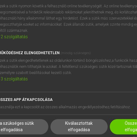
zek a sütik nyomon követik a felhasználó online tevékenységét. Az online tevékeny
egismerésével a hirdetők relevánsabb reklámokat jeleníthetnek meg, és korlátozhat
elhasználó hány alkalommal láthat egy hirdetést. Ezek a sütik más szervezetekkel és
egoszthatják ezeket az információkat. Ezek állandó sütik, amelyek szinte mindig 
éltől származnak.
2
szolgáltatás
ŰKÖDÉSHEZ ELENGEDHETETLEN
(mindig szükséges)
zek a sütik elengedhetetlenek az oldalunkon történő böngészéshez,a funkciók hasz
elhasználók nem tilthatják le azokat. A feltétlenül szükséges sütik közé tartoznak t
zemélyre szabott beállításokat kezelő sütik.
3
szolgáltatás
SSZES APP ÁTKAPCSOLÁSA
HASZNÁLÓKNAK
SÚGÓ
asználja ezt a kapcsolót az összes alkalmazás engedélyezéséhez/letiltásához.
K
RÓLUNK
NTÉZMÉNYEKNEK
ELÉRHETŐSÉG
a szükséges sütik
Kiválasztottak
Összes
MEGOLDÁSOK
SÜTI BEÁLLÍTÁSOK
elfogadása
elfogadása
elfog