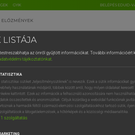
ÉGEK
GYIK
BELÉPÉS EDUID-V
ELŐZMÉNYEK
 LISTÁJA
és testreszabhatja az önről gyűjtött információkat.
További információért k
HU
DE
CN
FR
ES
IT
NL
RU
GR
adatvédelmi tájékoztatónkat
.
entes angol szótár
1
2
3
4
5
6
7
8
9
TATISZTIKA
fn
-ages
utókor
q
w
e
r
t
z
u
i
 statisztikai sütiket „teljesítménysütiknek” is nevezik. Ezek a sütik információkat gy
ebhely használatának módjáról, többek között arról, hogy milyen oldalakat keresett 
a
s
d
f
g
h
j
k
l
é
inkekre kattintott. Ezek az információk a felhasználó azonosítására nem használható
datok összesítettek és anonimizáltak. Céljuk kizárólag a weboldal funkcióinak javít
r-ages
keresése szótárainkban
í
y
x
c
v
b
n
m
,
.
artoznak a harmadik féltől származó elemzési szolgáltatásokhoz tartozó sütik; ilye
zolgáltatások a látogatóelemzések, a hőtérképek és a közösségi médiaanalitika.
1
szolgáltatás
MARKETING