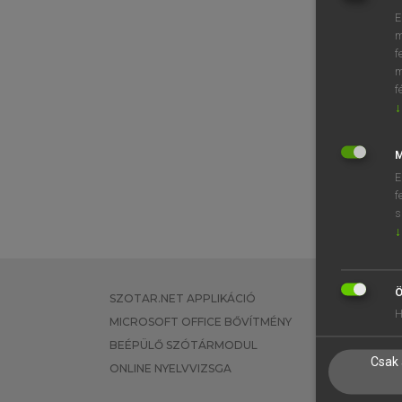
E
m
f
m
f
↓
M
E
f
s
↓
Ö
SZOTAR.NET APPLIKÁCIÓ
EGYÉNI FEL
H
MICROSOFT OFFICE BŐVÍTMÉNY
TANULÓKNA
BEÉPÜLŐ SZÓTÁRMODUL
OKTATÁSI I
Csak 
ONLINE NYELVVIZSGA
VÁLLALATI 