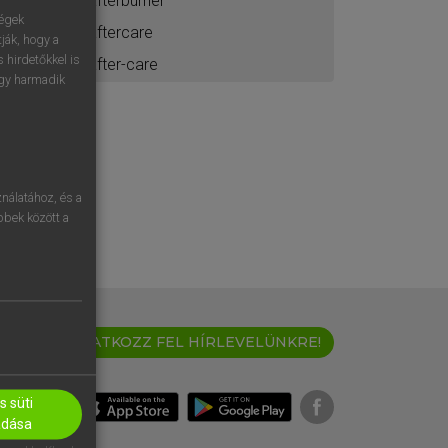
afterburner
ségek
aftercare
ják, hogy a
 hirdetőkkel is
after-care
egy harmadik
nálatához, és a
öbbek között a
IRATKOZZ FEL HÍRLEVELÜNKRE!
 süti
adása