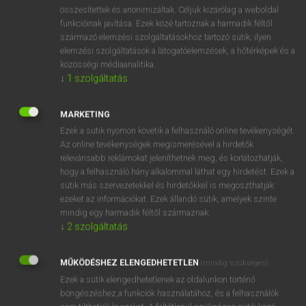
⚲ after-effect
keresése szótárainkban
összesítettek és anonimizáltak. Céljuk kizárólag a weboldal
funkcióinak javítása. Ezek közé tartoznak a harmadik féltől
származó elemzési szolgáltatásokhoz tartozó sütik; ilyen
elemzési szolgáltatások a látogatóelemzések, a hőtérképek és a
közösségi médiaanalitika.
DÍJMENTES ANGOL SZÓTÁR
↓
1
szolgáltatás
afterbirth
MARKETING
afterburner
Ezek a sütik nyomon követik a felhasználó online tevékenységét.
aftercare
Az online tevékenységek megismerésével a hirdetők
relevánsabb reklámokat jeleníthetnek meg, és korlátozhatják,
after-care
hogy a felhasználó hány alkalommal láthat egy hirdetést. Ezek a
after-effect
sütik más szervezetekkel és hirdetőkkel is megoszthatják
ezeket az információkat. Ezek állandó sütik, amelyek szinte
afterglow
mindig egy harmadik féltől származnak.
after-hours
↓
2
szolgáltatás
after-image
MŰKÖDÉSHEZ ELENGEDHETETLEN
(mindig szükséges)
afterlife
Ezek a sütik elengedhetetlenek az oldalunkon történő
böngészéshez,a funkciók használatához, és a felhasználók