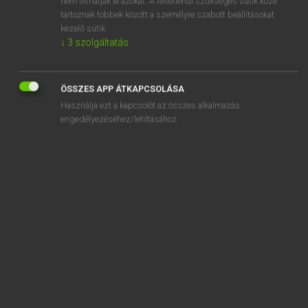
nem tilthatják le azokat. A feltétlenül szükséges sütik közé
tartoznak többek között a személyre szabott beállításokat
kezelő sütik.
SZOTAR.NET APPLIKÁCIÓ
↓
3
szolgáltatás
MICROSOFT OFFICE BŐVÍTMÉNY
BEÉPÜLŐ SZÓTÁRMODUL
ÖSSZES APP ÁTKAPCSOLÁSA
ONLINE NYELVVIZSGA
Használja ezt a kapcsolót az összes alkalmazás
engedélyezéséhez/letiltásához.
EGYÉNI FELHASZNÁLÓKNAK
TANULÓKNAK
OKTATÁSI INTÉZMÉNYEKNEK
VÁLLALATI MEGOLDÁSOK
SÚGÓ
RÓLUNK
ELÉRHETŐSÉG
SÜTI BEÁLLÍTÁSOK