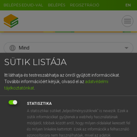
BELÉPÉS EDUID-VAL
BELÉPÉS
REGISZTRÁCIÓ
EN
menu
language
Mind
SÜTIK LISTÁJA
search
GR
Itt láthatja és testreszabhatja az önről gyűjtött információkat.
KERESÉS
További információért kérjük, olvasd el az
adatvédelmi
5
6
7
8
9
ö
ü
ó
tájékoztatónkat
.
r
t
z
u
i
o
p
ő
ú
Díjmentes angol szótár
STATISZTIKA
g
h
j
k
l
é
á
ű
Ω
A statisztikai sütiket „teljesítménysütiknek” is nevezik. Ezek a
fn
after-effect
utóhatás
sütik információkat gyűjtenek a webhely használatának
v
b
n
m
,
.
-
AltGr
módjáról, többek között arról, hogy milyen oldalakat keresett fel
és milyen linkekre kattintott. Ezek az információk a felhasználó
azonosítására nem használhatóak, mivel az adatok