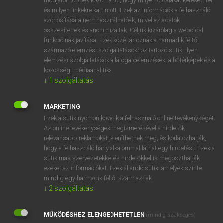
módjáról, többek között arról, hogy milyen oldalakat keresett fel
és milyen linkekre kattintott. Ezek az információk a felhasználó
VAN ELŐFIZETÉSED?
azonosítására nem használhatóak, mivel az adatok
összesítettek és anonimizáltak. Céljuk kizárólag a weboldal
Van előfizetésem a teljes szócikk megtekintéséhez.
funkcióinak javítása. Ezek közé tartoznak a harmadik féltől
származó elemzési szolgáltatásokhoz tartozó sütik; ilyen
BELÉPÉS
elemzési szolgáltatások a látogatóelemzések, a hőtérképek és a
közösségi médiaanalitika.
↓
1
szolgáltatás
MARKETING
Ezek a sütik nyomon követik a felhasználó online tevékenységét.
Az online tevékenységek megismerésével a hirdetők
NINCS ELŐFIZETÉSED?
relevánsabb reklámokat jeleníthetnek meg, és korlátozhatják,
Nincs regisztrációm és előfizetésem. A szótár 2 órás,
hogy a felhasználó hány alkalommal láthat egy hirdetést. Ezek a
díjmentes próbaverziójának elindításához regisztrálok és
sütik más szervezetekkel és hirdetőkkel is megoszthatják
belépek
.
ezeket az információkat. Ezek állandó sütik, amelyek szinte
mindig egy harmadik féltől származnak.
↓
2
szolgáltatás
REGISZTRÁCIÓ
MŰKÖDÉSHEZ ELENGEDHETETLEN
(mindig szükséges)