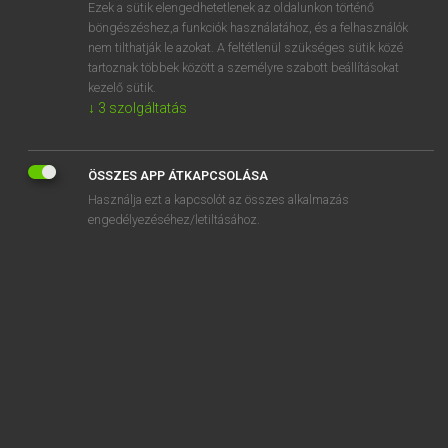
Ezek a sütik elengedhetetlenek az oldalunkon történő
böngészéshez,a funkciók használatához, és a felhasználók
nem tilthatják le azokat. A feltétlenül szükséges sütik közé
Magay Tamás
tartoznak többek között a személyre szabott beállításokat
ANGOL−MAGYAR SZÓTÁR
kezelő sütik.
↓
3
szolgáltatás
Kapcsolódó anyagok
ablative
ÖSSZES APP ÁTKAPCSOLÁSA
ablaze
Használja ezt a kapcsolót az összes alkalmazás
able
engedélyezéséhez/letiltásához.
able-bodied
able seaman
ablutions
ably
abnegation
abnormal