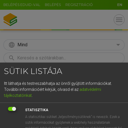
BELÉPÉS EDUID-VAL
BELÉPÉS
REGISZTRÁCIÓ
EN
menu
language
Mind
search
SÜTIK LISTÁJA
GR
KERESÉS
5
6
7
8
9
ö
ü
ó
Itt láthatja és testreszabhatja az önről gyűjtött információkat.
További információért kérjük, olvasd el az
adatvédelmi
r
t
z
u
i
o
p
ő
ú
MAGAY TAMÁS
tájékoztatónkat
.
Angol−magyar szótár
g
h
j
k
l
é
á
ű
Ω
STATISZTIKA
v
b
n
m
,
.
-
AltGr
A statisztikai sütiket „teljesítménysütiknek” is nevezik. Ezek a
sütik információkat gyűjtenek a webhely használatának