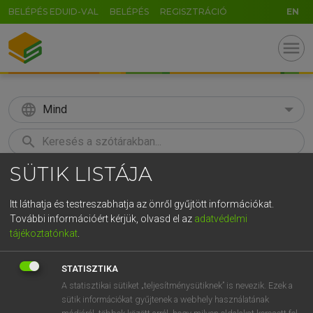
BELÉPÉS EDUID-VAL
BELÉPÉS
REGISZTRÁCIÓ
EN
menu
language
Mind
search
SÜTIK LISTÁJA
GR
KERESÉS
5
6
7
8
9
ö
ü
ó
Itt láthatja és testreszabhatja az önről gyűjtött információkat.
További információért kérjük, olvasd el az
adatvédelmi
r
t
z
u
i
o
p
ő
ú
MAGAY TAMÁS
tájékoztatónkat
.
Angol−magyar szótár
g
h
j
k
l
é
á
ű
Ω
STATISZTIKA
v
b
n
m
,
.
-
AltGr
A statisztikai sütiket „teljesítménysütiknek” is nevezik. Ezek a
sütik információkat gyűjtenek a webhely használatának