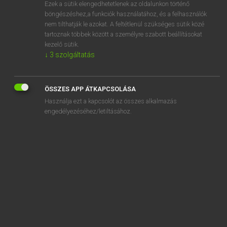
Ezek a sütik elengedhetetlenek az oldalunkon történő
böngészéshez,a funkciók használatához, és a felhasználók
nem tilthatják le azokat. A feltétlenül szükséges sütik közé
Magay Tamás
tartoznak többek között a személyre szabott beállításokat
ANGOL−MAGYAR SZÓTÁR
kezelő sütik.
↓
3
szolgáltatás
Kapcsolódó anyagok
ablation
ÖSSZES APP ÁTKAPCSOLÁSA
ablative
Használja ezt a kapcsolót az összes alkalmazás
ablaze
engedélyezéséhez/letiltásához.
able
able-bodied
able seaman
ablutions
ably
abnegation