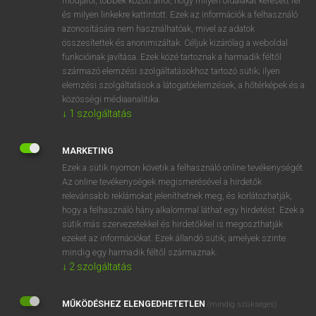
módjáról, többek között arról, hogy milyen oldalakat keresett fel
és milyen linkekre kattintott. Ezek az információk a felhasználó
VAN ELŐFIZETÉSED?
azonosítására nem használhatóak, mivel az adatok
összesítettek és anonimizáltak. Céljuk kizárólag a weboldal
Van előfizetésem a teljes szócikk megtekintéséhez.
funkcióinak javítása. Ezek közé tartoznak a harmadik féltől
származó elemzési szolgáltatásokhoz tartozó sütik; ilyen
BELÉPÉS
elemzési szolgáltatások a látogatóelemzések, a hőtérképek és a
közösségi médiaanalitika.
↓
1
szolgáltatás
MARKETING
Ezek a sütik nyomon követik a felhasználó online tevékenységét.
Az online tevékenységek megismerésével a hirdetők
NINCS ELŐFIZETÉSED?
relevánsabb reklámokat jeleníthetnek meg, és korlátozhatják,
Nincs regisztrációm és előfizetésem. A szótár 2 órás,
hogy a felhasználó hány alkalommal láthat egy hirdetést. Ezek a
díjmentes próbaverziójának elindításához regisztrálok és
sütik más szervezetekkel és hirdetőkkel is megoszthatják
belépek
.
ezeket az információkat. Ezek állandó sütik, amelyek szinte
mindig egy harmadik féltől származnak.
↓
2
szolgáltatás
REGISZTRÁCIÓ
MŰKÖDÉSHEZ ELENGEDHETETLEN
(mindig szükséges)