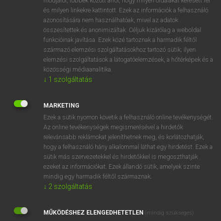
módjáról, többek között arról, hogy milyen oldalakat keresett fel
és milyen linkekre kattintott. Ezek az információk a felhasználó
VAN ELŐFIZETÉSED?
azonosítására nem használhatóak, mivel az adatok
összesítettek és anonimizáltak. Céljuk kizárólag a weboldal
Van előfizetésem a teljes szócikk megtekintéséhez.
funkcióinak javítása. Ezek közé tartoznak a harmadik féltől
származó elemzési szolgáltatásokhoz tartozó sütik; ilyen
BELÉPÉS
elemzési szolgáltatások a látogatóelemzések, a hőtérképek és a
közösségi médiaanalitika.
↓
1
szolgáltatás
MARKETING
Ezek a sütik nyomon követik a felhasználó online tevékenységét.
Az online tevékenységek megismerésével a hirdetők
NINCS ELŐFIZETÉSED?
relevánsabb reklámokat jeleníthetnek meg, és korlátozhatják,
Nincs regisztrációm és előfizetésem. A szótár 2 órás,
hogy a felhasználó hány alkalommal láthat egy hirdetést. Ezek a
díjmentes próbaverziójának elindításához regisztrálok és
sütik más szervezetekkel és hirdetőkkel is megoszthatják
belépek
.
ezeket az információkat. Ezek állandó sütik, amelyek szinte
mindig egy harmadik féltől származnak.
↓
2
szolgáltatás
REGISZTRÁCIÓ
MŰKÖDÉSHEZ ELENGEDHETETLEN
(mindig szükséges)