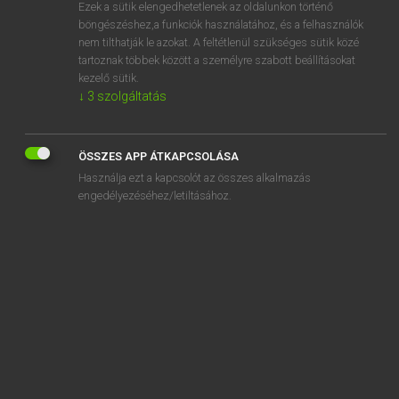
Ezek a sütik elengedhetetlenek az oldalunkon történő
böngészéshez,a funkciók használatához, és a felhasználók
nem tilthatják le azokat. A feltétlenül szükséges sütik közé
Magay Tamás
tartoznak többek között a személyre szabott beállításokat
ANGOL−MAGYAR SZÓTÁR
kezelő sütik.
↓
3
szolgáltatás
Kapcsolódó anyagok
abjuration
ÖSSZES APP ÁTKAPCSOLÁSA
abjure
Használja ezt a kapcsolót az összes alkalmazás
ablation
engedélyezéséhez/letiltásához.
ablative
ablaze
able
able-bodied
able seaman
ablutions