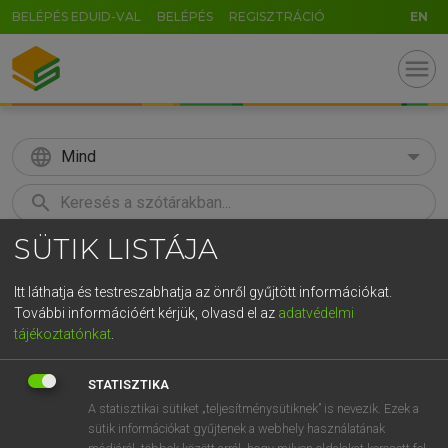
BELÉPÉS EDUID-VAL
BELÉPÉS
REGISZTRÁCIÓ
EN
menu
language
Mind
search
SÜTIK LISTÁJA
GR
KERESÉS
5
6
7
8
9
ö
ü
ó
Itt láthatja és testreszabhatja az önről gyűjtött információkat.
További információért kérjük, olvasd el az
adatvédelmi
r
t
z
u
i
o
p
ő
ú
MAGAY TAMÁS
tájékoztatónkat
.
Angol−magyar szótár
g
h
j
k
l
é
á
ű
Ω
STATISZTIKA
v
b
n
m
,
.
-
AltGr
A statisztikai sütiket „teljesítménysütiknek” is nevezik. Ezek a
sütik információkat gyűjtenek a webhely használatának