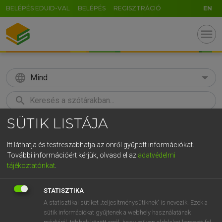
BELÉPÉS EDUID-VAL
BELÉPÉS
REGISZTRÁCIÓ
EN
menu
language
Mind
search
SÜTIK LISTÁJA
GR
KERESÉS
5
6
7
8
9
ö
ü
ó
Itt láthatja és testreszabhatja az önről gyűjtött információkat.
További információért kérjük, olvasd el az
adatvédelmi
r
t
z
u
i
o
p
ő
ú
MAGAY TAMÁS
tájékoztatónkat
.
Angol−magyar szótár
g
h
j
k
l
é
á
ű
Ω
STATISZTIKA
v
b
n
m
,
.
-
AltGr
A statisztikai sütiket „teljesítménysütiknek” is nevezik. Ezek a
sütik információkat gyűjtenek a webhely használatának