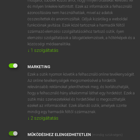
módjáról, többek között arról, hogy milyen oldalakat keresett fel
és milyen linkekre kattintott. Ezek az információk a felhasználó
VAN ELŐFIZETÉSED?
azonosítására nem használhatóak, mivel az adatok
összesítettek és anonimizáltak. Céljuk kizárólag a weboldal
Van előfizetésem a teljes szócikk megtekintéséhez.
funkcióinak javítása. Ezek közé tartoznak a harmadik féltől
származó elemzési szolgáltatásokhoz tartozó sütik; ilyen
BELÉPÉS
elemzési szolgáltatások a látogatóelemzések, a hőtérképek és a
közösségi médiaanalitika.
↓
1
szolgáltatás
MARKETING
Ezek a sütik nyomon követik a felhasználó online tevékenységét.
Az online tevékenységek megismerésével a hirdetők
NINCS ELŐFIZETÉSED?
relevánsabb reklámokat jeleníthetnek meg, és korlátozhatják,
Nincs regisztrációm és előfizetésem. A szótár 2 órás,
hogy a felhasználó hány alkalommal láthat egy hirdetést. Ezek a
díjmentes próbaverziójának elindításához regisztrálok és
sütik más szervezetekkel és hirdetőkkel is megoszthatják
belépek
.
ezeket az információkat. Ezek állandó sütik, amelyek szinte
mindig egy harmadik féltől származnak.
↓
2
szolgáltatás
REGISZTRÁCIÓ
MŰKÖDÉSHEZ ELENGEDHETETLEN
(mindig szükséges)