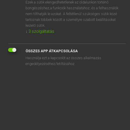
Ezek a sütik elengedhetetlenek az oldalunkon történő
böngészéshez,a funkciók használatához, és a felhasználók
nem tilthatják le azokat. A feltétlenül szükséges sütik közé
Magay Tamás
tartoznak többek között a személyre szabott beállításokat
ANGOL−MAGYAR SZÓTÁR
kezelő sütik.
↓
3
szolgáltatás
Kapcsolódó anyagok
stick insect
ÖSSZES APP ÁTKAPCSOLÁSA
stick-in-the-mud
Használja ezt a kapcsolót az összes alkalmazás
stickleback
engedélyezéséhez/letiltásához.
stickler
stick man
stick on
stick-on
stick out
stick out for