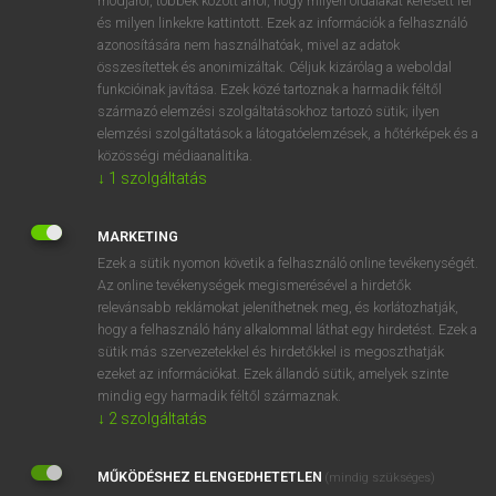
módjáról, többek között arról, hogy milyen oldalakat keresett fel
és milyen linkekre kattintott. Ezek az információk a felhasználó
VAN ELŐFIZETÉSED?
azonosítására nem használhatóak, mivel az adatok
összesítettek és anonimizáltak. Céljuk kizárólag a weboldal
Van előfizetésem a teljes szócikk megtekintéséhez.
funkcióinak javítása. Ezek közé tartoznak a harmadik féltől
származó elemzési szolgáltatásokhoz tartozó sütik; ilyen
BELÉPÉS
elemzési szolgáltatások a látogatóelemzések, a hőtérképek és a
közösségi médiaanalitika.
↓
1
szolgáltatás
MARKETING
Ezek a sütik nyomon követik a felhasználó online tevékenységét.
Az online tevékenységek megismerésével a hirdetők
NINCS ELŐFIZETÉSED?
relevánsabb reklámokat jeleníthetnek meg, és korlátozhatják,
Nincs regisztrációm és előfizetésem. A szótár 2 órás,
hogy a felhasználó hány alkalommal láthat egy hirdetést. Ezek a
díjmentes próbaverziójának elindításához regisztrálok és
sütik más szervezetekkel és hirdetőkkel is megoszthatják
belépek
.
ezeket az információkat. Ezek állandó sütik, amelyek szinte
mindig egy harmadik féltől származnak.
↓
2
szolgáltatás
REGISZTRÁCIÓ
MŰKÖDÉSHEZ ELENGEDHETETLEN
(mindig szükséges)