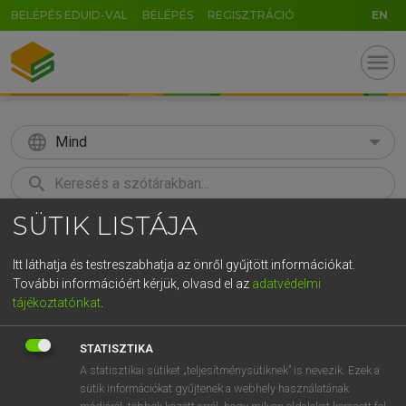
BELÉPÉS EDUID-VAL
BELÉPÉS
REGISZTRÁCIÓ
EN
menu
language
Mind
search
SÜTIK LISTÁJA
GR
KERESÉS
5
6
7
8
9
ö
ü
ó
Itt láthatja és testreszabhatja az önről gyűjtött információkat.
További információért kérjük, olvasd el az
adatvédelmi
r
t
z
u
i
o
p
ő
ú
MAGAY TAMÁS
tájékoztatónkat
.
Angol−magyar szótár
g
h
j
k
l
é
á
ű
Ω
STATISZTIKA
v
b
n
m
,
.
-
AltGr
A statisztikai sütiket „teljesítménysütiknek” is nevezik. Ezek a
sütik információkat gyűjtenek a webhely használatának