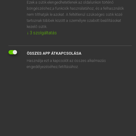
Ezek a sütik elengedhetetlenek az oldalunkon történő
böngészéshez,a funkciók használatához, és a felhasználók
nem tilthatják le azokat. A feltétlenül szükséges sütik közé
Magay Tamás
tartoznak többek között a személyre szabott beállításokat
ANGOL−MAGYAR SZÓTÁR
kezelő sütik.
↓
3
szolgáltatás
Kapcsolódó anyagok
stick figure
ÖSSZES APP ÁTKAPCSOLÁSA
stickiness
Használja ezt a kapcsolót az összes alkalmazás
sticking plaster
engedélyezéséhez/letiltásához.
sticking point
stick insect
stick-in-the-mud
stickleback
stickler
stick man