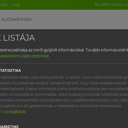
ÉGEK
GYIK
BELÉPÉS EDUID-V
ELŐZMÉNYEK
 LISTÁJA
és testreszabhatja az önről gyűjtött információkat.
További információért k
HU
DE
CN
FR
ES
IT
NL
RU
GR
adatvédelmi tájékoztatónkat
.
Y TAMÁS
1
2
3
4
5
6
7
8
9
l−magyar szótár
TATISZTIKA
q
w
e
r
t
z
u
i
 statisztikai sütiket „teljesítménysütiknek” is nevezik. Ezek a sütik információkat gy
ebhely használatának módjáról, többek között arról, hogy milyen oldalakat keresett 
a
s
d
f
g
h
j
k
l
é
inkekre kattintott. Ezek az információk a felhasználó azonosítására nem használható
datok összesítettek és anonimizáltak. Céljuk kizárólag a weboldal funkcióinak javít
í
y
x
c
v
b
n
m
,
.
artoznak a harmadik féltől származó elemzési szolgáltatásokhoz tartozó sütik; ilye
zolgáltatások a látogatóelemzések, a hőtérképek és a közösségi médiaanalitika.
VAN ELŐFIZETÉSED?
NINCS ELŐFIZETÉSED
1
szolgáltatás
előfizetésem a teljes szócikk
Nincs regisztrációm és előfiz
megtekintéséhez.
A szótár 2 órás, díjmente
MARKETING