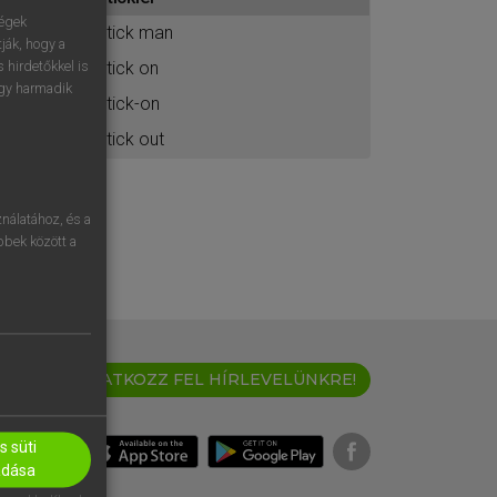
ához
ségek
stick man
ják, hogy a
stick on
 hirdetőkkel is
egy harmadik
stick-on
stick out
nálatához, és a
öbbek között a
IRATKOZZ FEL HÍRLEVELÜNKRE!
 süti
adása