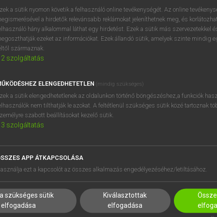
próbaverziójának elindítás
zek a sütik nyomon követik a felhasználó online tevékenységét. Az online tevékeny
BELÉPÉS
regisztrálok és
belépek
.
egismerésével a hirdetők relevánsabb reklámokat jeleníthetnek meg, és korlátozhat
elhasználó hány alkalommal láthat egy hirdetést. Ezek a sütik más szervezetekkel és
egoszthatják ezeket az információkat. Ezek állandó sütik, amelyek szinte mindig 
REGISZTRÁCIÓ
éltől származnak.
2
szolgáltatás
ŰKÖDÉSHEZ ELENGEDHETETLEN
(mindig szükséges)
zek a sütik elengedhetetlenek az oldalunkon történő böngészéshez,a funkciók hasz
elhasználók nem tilthatják le azokat. A feltétlenül szükséges sütik közé tartoznak t
zemélyre szabott beállításokat kezelő sütik.
3
szolgáltatás
SSZES APP ÁTKAPCSOLÁSA
HASZNÁLÓKNAK
SÚGÓ
asználja ezt a kapcsolót az összes alkalmazás engedélyezéséhez/letiltásához.
K
RÓLUNK
NTÉZMÉNYEKNEK
ELÉRHETŐSÉG
a szükséges sütik
Kiválasztottak
Összes
MEGOLDÁSOK
SÜTI BEÁLLÍTÁSOK
elfogadása
elfogadása
elfog