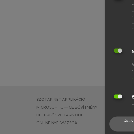
E
m
f
m
f
↓
M
E
f
s
↓
Ö
SZOTAR.NET APPLIKÁCIÓ
EGYÉNI FEL
H
MICROSOFT OFFICE BŐVÍTMÉNY
TANULÓKNA
BEÉPÜLŐ SZÓTÁRMODUL
OKTATÁSI I
Csak 
ONLINE NYELVVIZSGA
VÁLLALATI 