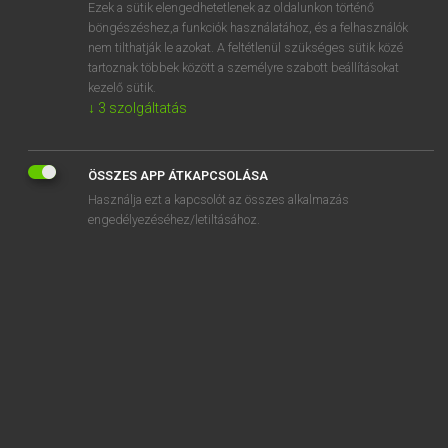
Ezek a sütik elengedhetetlenek az oldalunkon történő
böngészéshez,a funkciók használatához, és a felhasználók
nem tilthatják le azokat. A feltétlenül szükséges sütik közé
Magay Tamás
tartoznak többek között a személyre szabott beállításokat
ANGOL−MAGYAR SZÓTÁR
kezelő sütik.
↓
3
szolgáltatás
Kapcsolódó anyagok
socking
ÖSSZES APP ÁTKAPCSOLÁSA
Socrates
Használja ezt a kapcsolót az összes alkalmazás
sod
engedélyezéséhez/letiltásához.
soda
soda fountain
sod all
soda pop
soda siphon
soda water