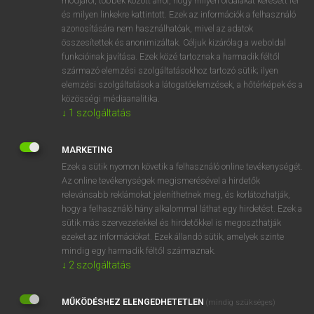
módjáról, többek között arról, hogy milyen oldalakat keresett fel
és milyen linkekre kattintott. Ezek az információk a felhasználó
VAN ELŐFIZETÉSED?
azonosítására nem használhatóak, mivel az adatok
összesítettek és anonimizáltak. Céljuk kizárólag a weboldal
Van előfizetésem a teljes szócikk megtekintéséhez.
funkcióinak javítása. Ezek közé tartoznak a harmadik féltől
származó elemzési szolgáltatásokhoz tartozó sütik; ilyen
BELÉPÉS
elemzési szolgáltatások a látogatóelemzések, a hőtérképek és a
közösségi médiaanalitika.
↓
1
szolgáltatás
MARKETING
Ezek a sütik nyomon követik a felhasználó online tevékenységét.
Az online tevékenységek megismerésével a hirdetők
NINCS ELŐFIZETÉSED?
relevánsabb reklámokat jeleníthetnek meg, és korlátozhatják,
Nincs regisztrációm és előfizetésem. A szótár 2 órás,
hogy a felhasználó hány alkalommal láthat egy hirdetést. Ezek a
díjmentes próbaverziójának elindításához regisztrálok és
sütik más szervezetekkel és hirdetőkkel is megoszthatják
belépek
.
ezeket az információkat. Ezek állandó sütik, amelyek szinte
mindig egy harmadik féltől származnak.
↓
2
szolgáltatás
REGISZTRÁCIÓ
MŰKÖDÉSHEZ ELENGEDHETETLEN
(mindig szükséges)