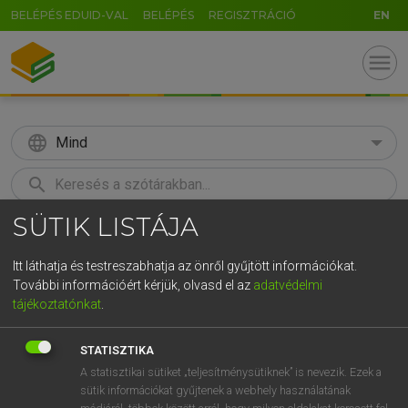
BELÉPÉS EDUID-VAL
BELÉPÉS
REGISZTRÁCIÓ
EN
menu
language
Mind
search
SÜTIK LISTÁJA
GR
KERESÉS
5
6
7
8
9
ö
ü
ó
Itt láthatja és testreszabhatja az önről gyűjtött információkat.
További információért kérjük, olvasd el az
adatvédelmi
r
t
z
u
i
o
p
ő
ú
MAGAY TAMÁS
tájékoztatónkat
.
Angol−magyar szótár
g
h
j
k
l
é
á
ű
Ω
STATISZTIKA
v
b
n
m
,
.
-
AltGr
A statisztikai sütiket „teljesítménysütiknek” is nevezik. Ezek a
sütik információkat gyűjtenek a webhely használatának