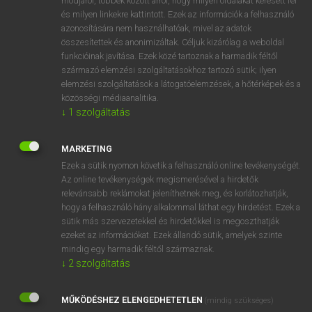
módjáról, többek között arról, hogy milyen oldalakat keresett fel
és milyen linkekre kattintott. Ezek az információk a felhasználó
VAN ELŐFIZETÉSED?
azonosítására nem használhatóak, mivel az adatok
összesítettek és anonimizáltak. Céljuk kizárólag a weboldal
Van előfizetésem a teljes szócikk megtekintéséhez.
funkcióinak javítása. Ezek közé tartoznak a harmadik féltől
származó elemzési szolgáltatásokhoz tartozó sütik; ilyen
BELÉPÉS
elemzési szolgáltatások a látogatóelemzések, a hőtérképek és a
közösségi médiaanalitika.
↓
1
szolgáltatás
MARKETING
Ezek a sütik nyomon követik a felhasználó online tevékenységét.
Az online tevékenységek megismerésével a hirdetők
NINCS ELŐFIZETÉSED?
relevánsabb reklámokat jeleníthetnek meg, és korlátozhatják,
Nincs regisztrációm és előfizetésem. A szótár 2 órás,
hogy a felhasználó hány alkalommal láthat egy hirdetést. Ezek a
díjmentes próbaverziójának elindításához regisztrálok és
sütik más szervezetekkel és hirdetőkkel is megoszthatják
belépek
.
ezeket az információkat. Ezek állandó sütik, amelyek szinte
mindig egy harmadik féltől származnak.
↓
2
szolgáltatás
REGISZTRÁCIÓ
MŰKÖDÉSHEZ ELENGEDHETETLEN
(mindig szükséges)