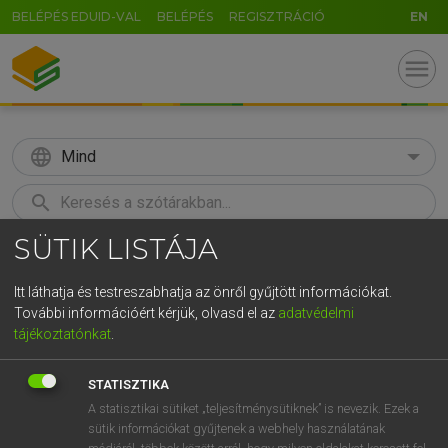
BELÉPÉS EDUID-VAL
BELÉPÉS
REGISZTRÁCIÓ
EN
menu
language
Mind
search
SÜTIK LISTÁJA
GR
KERESÉS
5
6
7
8
9
ö
ü
ó
Itt láthatja és testreszabhatja az önről gyűjtött információkat.
További információért kérjük, olvasd el az
adatvédelmi
r
t
z
u
i
o
p
ő
ú
MAGAY TAMÁS
tájékoztatónkat
.
Angol−magyar szótár
g
h
j
k
l
é
á
ű
Ω
STATISZTIKA
v
b
n
m
,
.
-
AltGr
A statisztikai sütiket „teljesítménysütiknek” is nevezik. Ezek a
sütik információkat gyűjtenek a webhely használatának