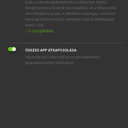
Ezek a sütik elengedhetetlenek az oldalunkon történő
böngészéshez,a funkciók használatához, és a felhasználók
nem tilthatják le azokat. A feltétlenül szükséges sütik közé
Magay Tamás
tartoznak többek között a személyre szabott beállításokat
ANGOL−MAGYAR SZÓTÁR
kezelő sütik.
↓
3
szolgáltatás
Kapcsolódó anyagok
sockdolager
ÖSSZES APP ÁTKAPCSOLÁSA
socket
Használja ezt a kapcsolót az összes alkalmazás
socket wrench
engedélyezéséhez/letiltásához.
socking
Socrates
sod
soda
soda fountain
sod all