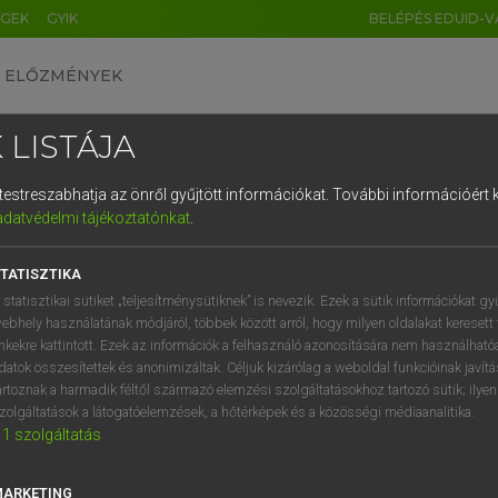
ÉGEK
GYIK
BELÉPÉS EDUID-V
ELŐZMÉNYEK
 LISTÁJA
és testreszabhatja az önről gyűjtött információkat.
További információért k
HU
DE
CN
FR
ES
IT
NL
RU
GR
adatvédelmi tájékoztatónkat
.
Y TAMÁS
1
2
3
4
5
6
7
8
9
l−magyar szótár
TATISZTIKA
q
w
e
r
t
z
u
i
 statisztikai sütiket „teljesítménysütiknek” is nevezik. Ezek a sütik információkat gy
ebhely használatának módjáról, többek között arról, hogy milyen oldalakat keresett 
a
s
d
f
g
h
j
k
l
é
inkekre kattintott. Ezek az információk a felhasználó azonosítására nem használható
datok összesítettek és anonimizáltak. Céljuk kizárólag a weboldal funkcióinak javít
í
y
x
c
v
b
n
m
,
.
artoznak a harmadik féltől származó elemzési szolgáltatásokhoz tartozó sütik; ilye
zolgáltatások a látogatóelemzések, a hőtérképek és a közösségi médiaanalitika.
VAN ELŐFIZETÉSED?
NINCS ELŐFIZETÉSED
1
szolgáltatás
előfizetésem a teljes szócikk
Nincs regisztrációm és előfiz
megtekintéséhez.
A szótár 2 órás, díjmente
MARKETING