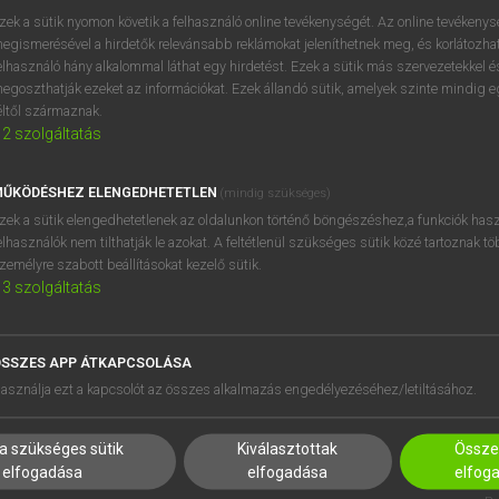
próbaverziójának elindítás
zek a sütik nyomon követik a felhasználó online tevékenységét. Az online tevékeny
BELÉPÉS
regisztrálok és
belépek
.
egismerésével a hirdetők relevánsabb reklámokat jeleníthetnek meg, és korlátozhat
elhasználó hány alkalommal láthat egy hirdetést. Ezek a sütik más szervezetekkel és
egoszthatják ezeket az információkat. Ezek állandó sütik, amelyek szinte mindig 
REGISZTRÁCIÓ
éltől származnak.
2
szolgáltatás
ŰKÖDÉSHEZ ELENGEDHETETLEN
(mindig szükséges)
zek a sütik elengedhetetlenek az oldalunkon történő böngészéshez,a funkciók hasz
elhasználók nem tilthatják le azokat. A feltétlenül szükséges sütik közé tartoznak t
zemélyre szabott beállításokat kezelő sütik.
3
szolgáltatás
SSZES APP ÁTKAPCSOLÁSA
HASZNÁLÓKNAK
SÚGÓ
asználja ezt a kapcsolót az összes alkalmazás engedélyezéséhez/letiltásához.
K
RÓLUNK
NTÉZMÉNYEKNEK
ELÉRHETŐSÉG
a szükséges sütik
Kiválasztottak
Összes
MEGOLDÁSOK
SÜTI BEÁLLÍTÁSOK
elfogadása
elfogadása
elfog