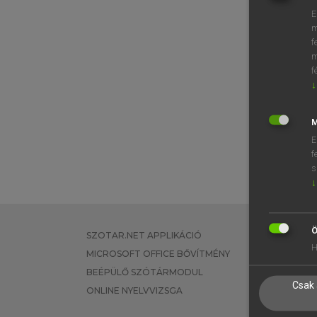
E
m
f
m
f
↓
M
E
f
s
↓
Ö
SZOTAR.NET APPLIKÁCIÓ
EGYÉNI FEL
H
MICROSOFT OFFICE BŐVÍTMÉNY
TANULÓKNA
BEÉPÜLŐ SZÓTÁRMODUL
OKTATÁSI I
Csak 
ONLINE NYELVVIZSGA
VÁLLALATI 