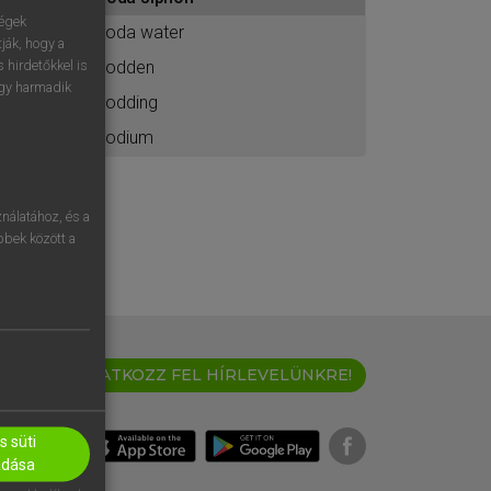
ához
ségek
soda water
ják, hogy a
sodden
 hirdetőkkel is
egy harmadik
sodding
sodium
nálatához, és a
öbbek között a
IRATKOZZ FEL HÍRLEVELÜNKRE!
 süti
adása