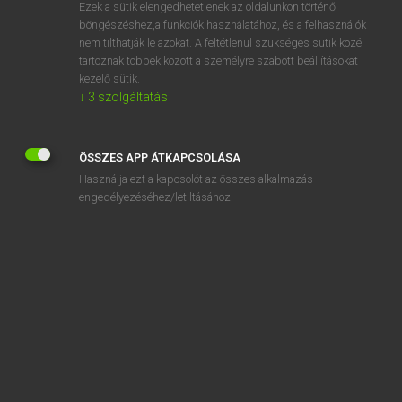
Ezek a sütik elengedhetetlenek az oldalunkon történő
böngészéshez,a funkciók használatához, és a felhasználók
nem tilthatják le azokat. A feltétlenül szükséges sütik közé
Magay Tamás
tartoznak többek között a személyre szabott beállításokat
ANGOL−MAGYAR SZÓTÁR
kezelő sütik.
↓
3
szolgáltatás
Kapcsolódó anyagok
riddance
ÖSSZES APP ÁTKAPCSOLÁSA
ridden
Használja ezt a kapcsolót az összes alkalmazás
-ridden
engedélyezéséhez/letiltásához.
riddle
riddled
ride
ride away
ride off
ride on