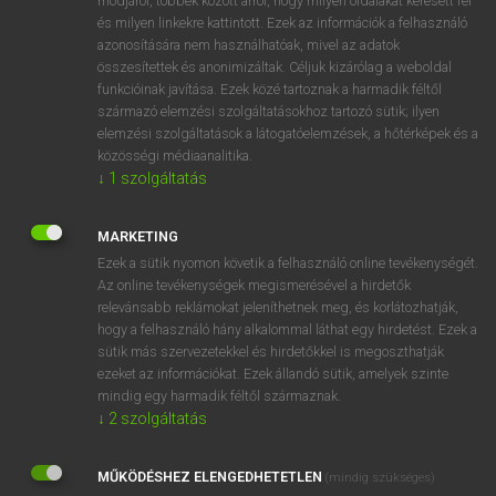
módjáról, többek között arról, hogy milyen oldalakat keresett fel
és milyen linkekre kattintott. Ezek az információk a felhasználó
VAN ELŐFIZETÉSED?
azonosítására nem használhatóak, mivel az adatok
összesítettek és anonimizáltak. Céljuk kizárólag a weboldal
Van előfizetésem a teljes szócikk megtekintéséhez.
funkcióinak javítása. Ezek közé tartoznak a harmadik féltől
származó elemzési szolgáltatásokhoz tartozó sütik; ilyen
BELÉPÉS
elemzési szolgáltatások a látogatóelemzések, a hőtérképek és a
közösségi médiaanalitika.
↓
1
szolgáltatás
MARKETING
Ezek a sütik nyomon követik a felhasználó online tevékenységét.
Az online tevékenységek megismerésével a hirdetők
NINCS ELŐFIZETÉSED?
relevánsabb reklámokat jeleníthetnek meg, és korlátozhatják,
Nincs regisztrációm és előfizetésem. A szótár 2 órás,
hogy a felhasználó hány alkalommal láthat egy hirdetést. Ezek a
díjmentes próbaverziójának elindításához regisztrálok és
sütik más szervezetekkel és hirdetőkkel is megoszthatják
belépek
.
ezeket az információkat. Ezek állandó sütik, amelyek szinte
mindig egy harmadik féltől származnak.
↓
2
szolgáltatás
REGISZTRÁCIÓ
MŰKÖDÉSHEZ ELENGEDHETETLEN
(mindig szükséges)