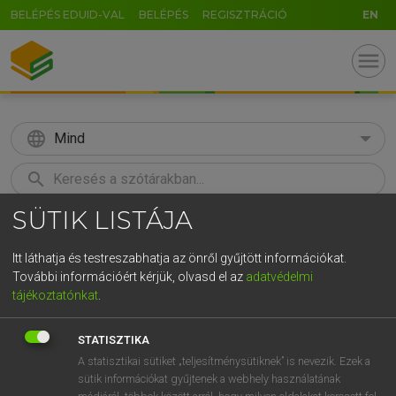
BELÉPÉS EDUID-VAL
BELÉPÉS
REGISZTRÁCIÓ
EN
menu
language
Mind
search
SÜTIK LISTÁJA
GR
KERESÉS
5
6
7
8
9
ö
ü
ó
Itt láthatja és testreszabhatja az önről gyűjtött információkat.
További információért kérjük, olvasd el az
adatvédelmi
r
t
z
u
i
o
p
ő
ú
MAGAY TAMÁS
tájékoztatónkat
.
Angol−magyar szótár
g
h
j
k
l
é
á
ű
Ω
STATISZTIKA
v
b
n
m
,
.
-
AltGr
A statisztikai sütiket „teljesítménysütiknek” is nevezik. Ezek a
sütik információkat gyűjtenek a webhely használatának