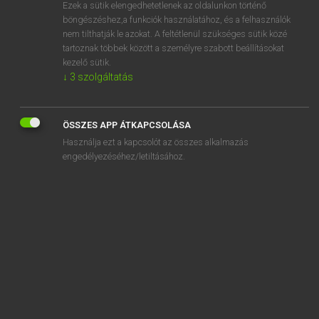
Ezek a sütik elengedhetetlenek az oldalunkon történő
böngészéshez,a funkciók használatához, és a felhasználók
nem tilthatják le azokat. A feltétlenül szükséges sütik közé
Magay Tamás
tartoznak többek között a személyre szabott beállításokat
ANGOL−MAGYAR SZÓTÁR
kezelő sütik.
↓
3
szolgáltatás
Kapcsolódó anyagok
-ridden
ÖSSZES APP ÁTKAPCSOLÁSA
riddle
Használja ezt a kapcsolót az összes alkalmazás
riddled
engedélyezéséhez/letiltásához.
ride
ride away
ride off
ride on
ride out
rider