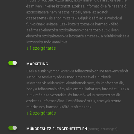
módjáról, többek között arról, hogy milyen oldalakat keresett fel
és milyen linkekre kattintott. Ezek az információk a felhasználó
VAN ELŐFIZETÉSED?
azonosítására nem használhatóak, mivel az adatok
összesítettek és anonimizáltak. Céljuk kizárólag a weboldal
Van előfizetésem a teljes szócikk megtekintéséhez.
funkcióinak javítása. Ezek közé tartoznak a harmadik féltől
származó elemzési szolgáltatásokhoz tartozó sütik; ilyen
BELÉPÉS
elemzési szolgáltatások a látogatóelemzések, a hőtérképek és a
közösségi médiaanalitika.
↓
1
szolgáltatás
MARKETING
Ezek a sütik nyomon követik a felhasználó online tevékenységét.
Az online tevékenységek megismerésével a hirdetők
NINCS ELŐFIZETÉSED?
relevánsabb reklámokat jeleníthetnek meg, és korlátozhatják,
Nincs regisztrációm és előfizetésem. A szótár 2 órás,
hogy a felhasználó hány alkalommal láthat egy hirdetést. Ezek a
díjmentes próbaverziójának elindításához regisztrálok és
sütik más szervezetekkel és hirdetőkkel is megoszthatják
belépek
.
ezeket az információkat. Ezek állandó sütik, amelyek szinte
mindig egy harmadik féltől származnak.
↓
2
szolgáltatás
REGISZTRÁCIÓ
MŰKÖDÉSHEZ ELENGEDHETETLEN
(mindig szükséges)