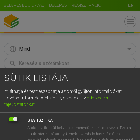
BELÉPÉS EDUID-VAL
BELÉPÉS
REGISZTRÁCIÓ
EN
menu
language
Mind
search
SÜTIK LISTÁJA
GR
KERESÉS
5
6
7
8
9
ö
ü
ó
Itt láthatja és testreszabhatja az önről gyűjtött információkat.
További információért kérjük, olvasd el az
adatvédelmi
r
t
z
u
i
o
p
ő
ú
MAGAY TAMÁS
tájékoztatónkat
.
Angol−magyar szótár
g
h
j
k
l
é
á
ű
Ω
STATISZTIKA
v
b
n
m
,
.
-
AltGr
A statisztikai sütiket „teljesítménysütiknek” is nevezik. Ezek a
sütik információkat gyűjtenek a webhely használatának