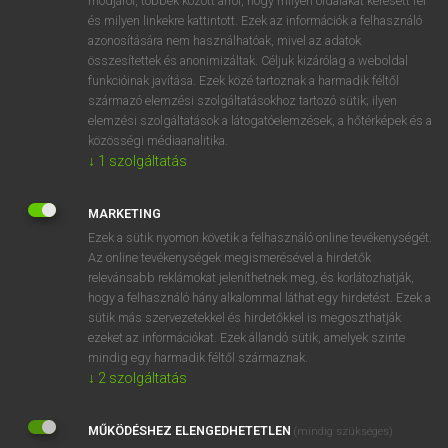
módjáról, többek között arról, hogy milyen oldalakat keresett fel
és milyen linkekre kattintott. Ezek az információk a felhasználó
VAN ELŐFIZETÉSED?
azonosítására nem használhatóak, mivel az adatok
összesítettek és anonimizáltak. Céljuk kizárólag a weboldal
Van előfizetésem a teljes szócikk megtekintéséhez.
funkcióinak javítása. Ezek közé tartoznak a harmadik féltől
származó elemzési szolgáltatásokhoz tartozó sütik; ilyen
BELÉPÉS
elemzési szolgáltatások a látogatóelemzések, a hőtérképek és a
közösségi médiaanalitika.
↓
1
szolgáltatás
MARKETING
Ezek a sütik nyomon követik a felhasználó online tevékenységét.
Az online tevékenységek megismerésével a hirdetők
NINCS ELŐFIZETÉSED?
relevánsabb reklámokat jeleníthetnek meg, és korlátozhatják,
Nincs regisztrációm és előfizetésem. A szótár 2 órás,
hogy a felhasználó hány alkalommal láthat egy hirdetést. Ezek a
díjmentes próbaverziójának elindításához regisztrálok és
sütik más szervezetekkel és hirdetőkkel is megoszthatják
belépek
.
ezeket az információkat. Ezek állandó sütik, amelyek szinte
mindig egy harmadik féltől származnak.
↓
2
szolgáltatás
REGISZTRÁCIÓ
MŰKÖDÉSHEZ ELENGEDHETETLEN
(mindig szükséges)