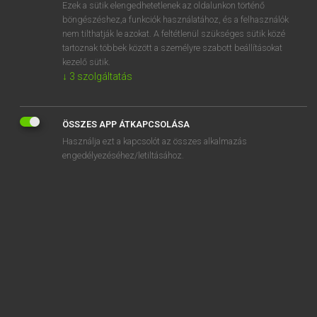
Ezek a sütik elengedhetetlenek az oldalunkon történő
böngészéshez,a funkciók használatához, és a felhasználók
nem tilthatják le azokat. A feltétlenül szükséges sütik közé
Magay Tamás
tartoznak többek között a személyre szabott beállításokat
ANGOL−MAGYAR SZÓTÁR
kezelő sütik.
↓
3
szolgáltatás
Kapcsolódó anyagok
ricochet
ÖSSZES APP ÁTKAPCSOLÁSA
ricotta
Használja ezt a kapcsolót az összes alkalmazás
rid
engedélyezéséhez/letiltásához.
riddance
ridden
-ridden
riddle
riddled
ride