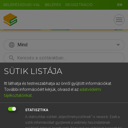
BELÉPÉS EDUID-VAL
BELÉPÉS
REGISZTRÁCIÓ
EN
menu
language
Mind
search
SÜTIK LISTÁJA
GR
KERESÉS
5
6
7
8
9
ö
ü
ó
Itt láthatja és testreszabhatja az önről gyűjtött információkat.
További információért kérjük, olvasd el az
adatvédelmi
r
t
z
u
i
o
p
ő
ú
MAGAY TAMÁS
tájékoztatónkat
.
Angol−magyar szótár
g
h
j
k
l
é
á
ű
Ω
STATISZTIKA
v
b
n
m
,
.
-
AltGr
A statisztikai sütiket „teljesítménysütiknek” is nevezik. Ezek a
sütik információkat gyűjtenek a webhely használatának