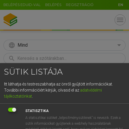
BELÉPÉS EDUID-VAL
BELÉPÉS
REGISZTRÁCIÓ
EN
menu
language
Mind
search
SÜTIK LISTÁJA
GR
KERESÉS
5
6
7
8
9
ö
ü
ó
Itt láthatja és testreszabhatja az önről gyűjtött információkat.
További információért kérjük, olvasd el az
adatvédelmi
r
t
z
u
i
o
p
ő
ú
MAGAY TAMÁS ET AL.
tájékoztatónkat
.
Angol−magyar műszaki szótár
g
h
j
k
l
é
á
ű
Ω
STATISZTIKA
v
b
n
m
,
.
-
AltGr
A statisztikai sütiket „teljesítménysütiknek” is nevezik. Ezek a
sütik információkat gyűjtenek a webhely használatának