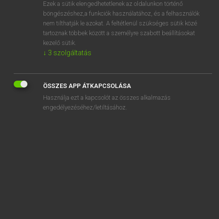
Ezek a sütik elengedhetetlenek az oldalunkon történő
böngészéshez,a funkciók használatához, és a felhasználók
nem tilthatják le azokat. A feltétlenül szükséges sütik közé
Magay Tamás et al.
tartoznak többek között a személyre szabott beállításokat
ANGOL−MAGYAR MŰSZAKI SZÓTÁR
kezelő sütik.
↓
3
szolgáltatás
Kapcsolódó anyagok
adsorption mixed crystal
ÖSSZES APP ÁTKAPCSOLÁSA
adsorption plant
Használja ezt a kapcsolót az összes alkalmazás
adsorption potential
engedélyezéséhez/letiltásához.
adsorption spectrometer
adsorption step
adsorption trap
adsorption unit
adsorption vacuum gauge
adsorption water