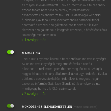
módjáról, többek között arról, hogy milyen oldalakat keresett fel
és milyen linkekre kattintott. Ezek az információk a felhasználó
VAN ELŐFIZETÉSED?
azonosítására nem használhatóak, mivel az adatok
összesítettek és anonimizáltak. Céljuk kizárólag a weboldal
Van előfizetésem a teljes szócikk megtekintéséhez.
funkcióinak javítása. Ezek közé tartoznak a harmadik féltől
származó elemzési szolgáltatásokhoz tartozó sütik; ilyen
BELÉPÉS
elemzési szolgáltatások a látogatóelemzések, a hőtérképek és a
közösségi médiaanalitika.
↓
1
szolgáltatás
MARKETING
Ezek a sütik nyomon követik a felhasználó online tevékenységét.
Az online tevékenységek megismerésével a hirdetők
NINCS ELŐFIZETÉSED?
relevánsabb reklámokat jeleníthetnek meg, és korlátozhatják,
Nincs regisztrációm és előfizetésem. A szótár 2 órás,
hogy a felhasználó hány alkalommal láthat egy hirdetést. Ezek a
díjmentes próbaverziójának elindításához regisztrálok és
sütik más szervezetekkel és hirdetőkkel is megoszthatják
belépek
.
ezeket az információkat. Ezek állandó sütik, amelyek szinte
mindig egy harmadik féltől származnak.
↓
2
szolgáltatás
REGISZTRÁCIÓ
MŰKÖDÉSHEZ ELENGEDHETETLEN
(mindig szükséges)