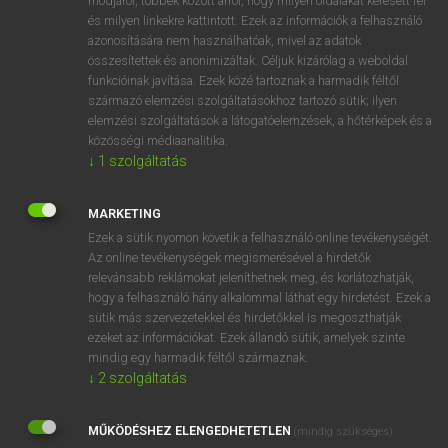
módjáról, többek között arról, hogy milyen oldalakat keresett fel
és milyen linkekre kattintott. Ezek az információk a felhasználó
VAN ELŐFIZETÉSED?
azonosítására nem használhatóak, mivel az adatok
összesítettek és anonimizáltak. Céljuk kizárólag a weboldal
Van előfizetésem a teljes szócikk megtekintéséhez.
funkcióinak javítása. Ezek közé tartoznak a harmadik féltől
származó elemzési szolgáltatásokhoz tartozó sütik; ilyen
BELÉPÉS
elemzési szolgáltatások a látogatóelemzések, a hőtérképek és a
közösségi médiaanalitika.
↓
1
szolgáltatás
MARKETING
Ezek a sütik nyomon követik a felhasználó online tevékenységét.
Az online tevékenységek megismerésével a hirdetők
NINCS ELŐFIZETÉSED?
relevánsabb reklámokat jeleníthetnek meg, és korlátozhatják,
Nincs regisztrációm és előfizetésem. A szótár 2 órás,
hogy a felhasználó hány alkalommal láthat egy hirdetést. Ezek a
díjmentes próbaverziójának elindításához regisztrálok és
sütik más szervezetekkel és hirdetőkkel is megoszthatják
belépek
.
ezeket az információkat. Ezek állandó sütik, amelyek szinte
mindig egy harmadik féltől származnak.
↓
2
szolgáltatás
REGISZTRÁCIÓ
MŰKÖDÉSHEZ ELENGEDHETETLEN
(mindig szükséges)