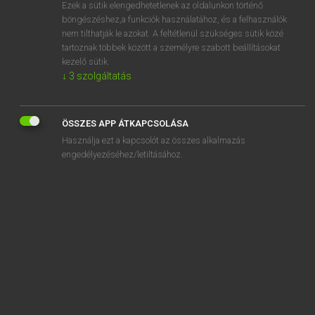
Ezek a sütik elengedhetetlenek az oldalunkon történő
böngészéshez,a funkciók használatához, és a felhasználók
nem tilthatják le azokat. A feltétlenül szükséges sütik közé
Magay Tamás et al.
tartoznak többek között a személyre szabott beállításokat
ANGOL−MAGYAR MŰSZAKI SZÓTÁR
kezelő sütik.
↓
3
szolgáltatás
Kapcsolódó anyagok
adsorption layer
ÖSSZES APP ÁTKAPCSOLÁSA
adsorption loss
Használja ezt a kapcsolót az összes alkalmazás
adsorption measurement
engedélyezéséhez/letiltásához.
adsorption mixed crystal
adsorption plant
adsorption potential
adsorption spectrometer
adsorption step
adsorption trap