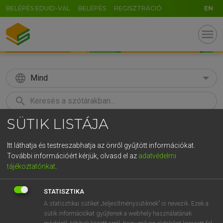
BELÉPÉS EDUID-VAL
BELÉPÉS
REGISZTRÁCIÓ
EN
menu
language
Mind
search
SÜTIK LISTÁJA
GR
KERESÉS
5
6
7
8
9
ö
ü
ó
Itt láthatja és testreszabhatja az önről gyűjtött információkat.
További információért kérjük, olvasd el az
adatvédelmi
r
t
z
u
i
o
p
ő
ú
MAGAY TAMÁS ET AL.
tájékoztatónkat
.
Angol−magyar műszaki szótár
g
h
j
k
l
é
á
ű
Ω
STATISZTIKA
v
b
n
m
,
.
-
AltGr
A statisztikai sütiket „teljesítménysütiknek” is nevezik. Ezek a
sütik információkat gyűjtenek a webhely használatának