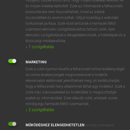
módjáról, többek között arról, hogy milyen oldalakat keresett fel
és milyen linkekre kattintott. Ezek az információk a felhasználó
VAN ELŐFIZETÉSED?
azonosítására nem használhatóak, mivel az adatok
összesítettek és anonimizáltak. Céljuk kizárólag a weboldal
Van előfizetésem a teljes szócikk megtekintéséhez.
funkcióinak javítása. Ezek közé tartoznak a harmadik féltől
származó elemzési szolgáltatásokhoz tartozó sütik; ilyen
BELÉPÉS
elemzési szolgáltatások a látogatóelemzések, a hőtérképek és a
közösségi médiaanalitika.
↓
1
szolgáltatás
MARKETING
Ezek a sütik nyomon követik a felhasználó online tevékenységét.
Az online tevékenységek megismerésével a hirdetők
NINCS ELŐFIZETÉSED?
relevánsabb reklámokat jeleníthetnek meg, és korlátozhatják,
Nincs regisztrációm és előfizetésem. A szótár 2 órás,
hogy a felhasználó hány alkalommal láthat egy hirdetést. Ezek a
díjmentes próbaverziójának elindításához regisztrálok és
sütik más szervezetekkel és hirdetőkkel is megoszthatják
belépek
.
ezeket az információkat. Ezek állandó sütik, amelyek szinte
mindig egy harmadik féltől származnak.
↓
2
szolgáltatás
REGISZTRÁCIÓ
MŰKÖDÉSHEZ ELENGEDHETETLEN
(mindig szükséges)