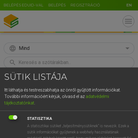
BELÉPÉS EDUID-VAL
BELÉPÉS
REGISZTRÁCIÓ
EN
menu
language
Mind
search
SÜTIK LISTÁJA
GR
KERESÉS
5
6
7
8
9
ö
ü
ó
Itt láthatja és testreszabhatja az önről gyűjtött információkat.
További információért kérjük, olvasd el az
adatvédelmi
r
t
z
u
i
o
p
ő
ú
MAGAY TAMÁS ET AL.
tájékoztatónkat
.
Angol−magyar műszaki szótár
g
h
j
k
l
é
á
ű
Ω
STATISZTIKA
v
b
n
m
,
.
-
AltGr
A statisztikai sütiket „teljesítménysütiknek” is nevezik. Ezek a
sütik információkat gyűjtenek a webhely használatának