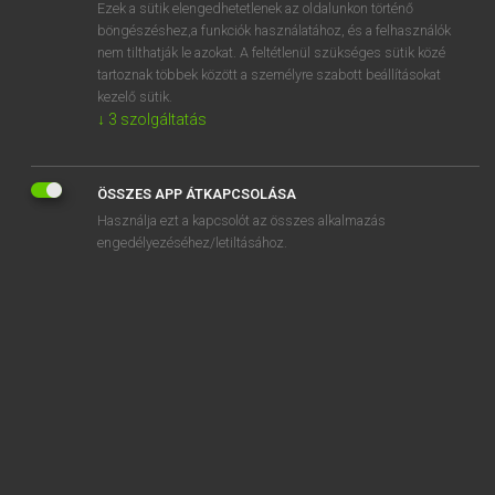
Ezek a sütik elengedhetetlenek az oldalunkon történő
böngészéshez,a funkciók használatához, és a felhasználók
nem tilthatják le azokat. A feltétlenül szükséges sütik közé
Magay Tamás et al.
tartoznak többek között a személyre szabott beállításokat
ANGOL−MAGYAR MŰSZAKI SZÓTÁR
kezelő sütik.
↓
3
szolgáltatás
Kapcsolódó anyagok
adsorption loss
ÖSSZES APP ÁTKAPCSOLÁSA
adsorption measurement
Használja ezt a kapcsolót az összes alkalmazás
adsorption mixed crystal
engedélyezéséhez/letiltásához.
adsorption plant
adsorption potential
adsorption spectrometer
adsorption step
adsorption trap
adsorption unit