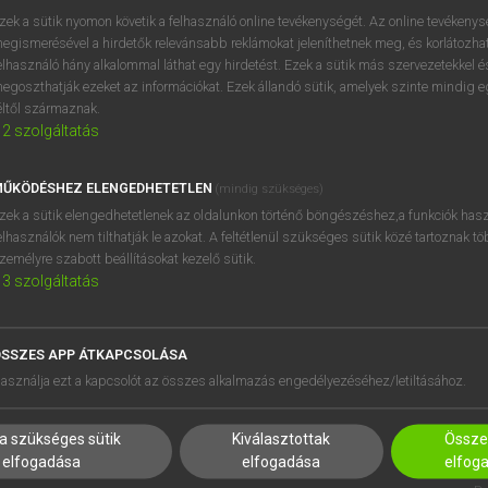
próbaverziójának elindítás
zek a sütik nyomon követik a felhasználó online tevékenységét. Az online tevékeny
BELÉPÉS
regisztrálok és
belépek
.
egismerésével a hirdetők relevánsabb reklámokat jeleníthetnek meg, és korlátozhat
elhasználó hány alkalommal láthat egy hirdetést. Ezek a sütik más szervezetekkel és
egoszthatják ezeket az információkat. Ezek állandó sütik, amelyek szinte mindig 
REGISZTRÁCIÓ
éltől származnak.
2
szolgáltatás
ŰKÖDÉSHEZ ELENGEDHETETLEN
(mindig szükséges)
zek a sütik elengedhetetlenek az oldalunkon történő böngészéshez,a funkciók hasz
elhasználók nem tilthatják le azokat. A feltétlenül szükséges sütik közé tartoznak t
zemélyre szabott beállításokat kezelő sütik.
3
szolgáltatás
SSZES APP ÁTKAPCSOLÁSA
HASZNÁLÓKNAK
SÚGÓ
asználja ezt a kapcsolót az összes alkalmazás engedélyezéséhez/letiltásához.
K
RÓLUNK
NTÉZMÉNYEKNEK
ELÉRHETŐSÉG
a szükséges sütik
Kiválasztottak
Összes
MEGOLDÁSOK
SÜTI BEÁLLÍTÁSOK
elfogadása
elfogadása
elfog