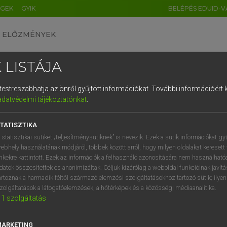
ÉGEK
GYIK
BELÉPÉS EDUID-V
ELŐZMÉNYEK
 LISTÁJA
és testreszabhatja az önről gyűjtött információkat.
További információért k
HU
DE
CN
FR
ES
IT
NL
RU
GR
adatvédelmi tájékoztatónkat
.
AY ERZSÉBET, NAGY ROLAND
1
2
3
4
5
6
7
8
9
and−magyar szótár
TATISZTIKA
q
w
e
r
t
z
u
i
 statisztikai sütiket „teljesítménysütiknek” is nevezik. Ezek a sütik információkat gy
ebhely használatának módjáról, többek között arról, hogy milyen oldalakat keresett 
a
s
d
f
g
h
j
k
l
é
inkekre kattintott. Ezek az információk a felhasználó azonosítására nem használható
datok összesítettek és anonimizáltak. Céljuk kizárólag a weboldal funkcióinak javít
í
y
x
c
v
b
n
m
,
.
artoznak a harmadik féltől származó elemzési szolgáltatásokhoz tartozó sütik; ilye
zolgáltatások a látogatóelemzések, a hőtérképek és a közösségi médiaanalitika.
VAN ELŐFIZETÉSED?
NINCS ELŐFIZETÉSED
1
szolgáltatás
előfizetésem a teljes szócikk
Nincs regisztrációm és előfiz
megtekintéséhez.
A szótár 2 órás, díjmente
MARKETING