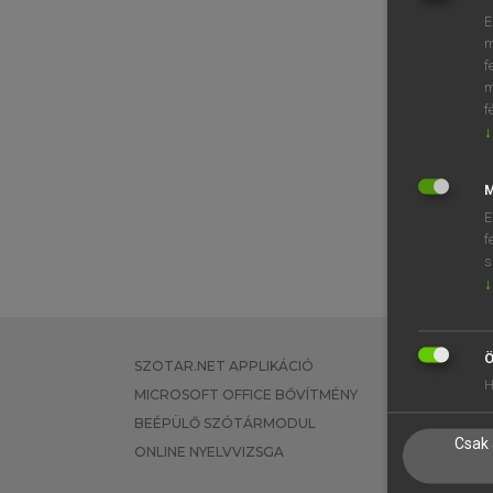
E
m
f
m
f
↓
M
E
f
s
↓
Ö
SZOTAR.NET APPLIKÁCIÓ
EGYÉNI FEL
H
MICROSOFT OFFICE BŐVÍTMÉNY
TANULÓKNA
BEÉPÜLŐ SZÓTÁRMODUL
OKTATÁSI I
Csak 
ONLINE NYELVVIZSGA
VÁLLALATI 