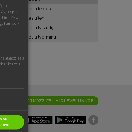
ához
ségek
besluiteloos
ják, hogy a
besluiten
 hirdetőkkel is
egy harmadik
besluitvaardig
besluitvorming
nálatához, és a
öbbek között a
IRATKOZZ FEL HÍRLEVELÜNKRE!
 süti
adása