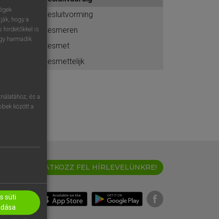
ához
ségek
besluitvorming
ják, hogy a
besmeren
 hirdetőkkel is
egy harmadik
besmet
besmettelijk
nálatához, és a
öbbek között a
IRATKOZZ FEL HÍRLEVELÜNKRE!
 süti
adása