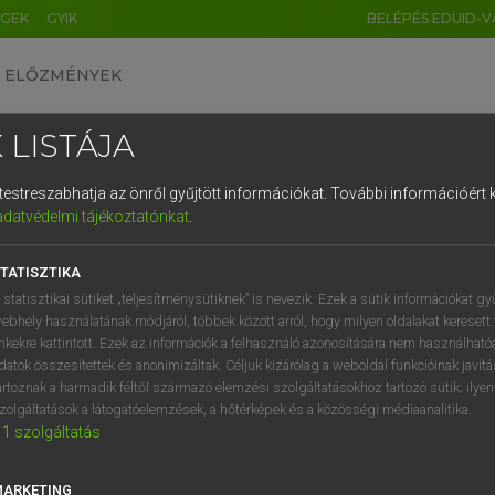
ÉGEK
GYIK
BELÉPÉS EDUID-V
ELŐZMÉNYEK
 LISTÁJA
és testreszabhatja az önről gyűjtött információkat.
További információért k
HU
DE
CN
FR
ES
IT
NL
RU
GR
adatvédelmi tájékoztatónkat
.
AY ERZSÉBET, NAGY ROLAND
1
2
3
4
5
6
7
8
9
and−magyar szótár
TATISZTIKA
q
w
e
r
t
z
u
i
 statisztikai sütiket „teljesítménysütiknek” is nevezik. Ezek a sütik információkat gy
ebhely használatának módjáról, többek között arról, hogy milyen oldalakat keresett 
a
s
d
f
g
h
j
k
l
é
inkekre kattintott. Ezek az információk a felhasználó azonosítására nem használható
datok összesítettek és anonimizáltak. Céljuk kizárólag a weboldal funkcióinak javít
í
y
x
c
v
b
n
m
,
.
artoznak a harmadik féltől származó elemzési szolgáltatásokhoz tartozó sütik; ilye
zolgáltatások a látogatóelemzések, a hőtérképek és a közösségi médiaanalitika.
VAN ELŐFIZETÉSED?
NINCS ELŐFIZETÉSED
1
szolgáltatás
előfizetésem a teljes szócikk
Nincs regisztrációm és előfiz
megtekintéséhez.
A szótár 2 órás, díjmente
MARKETING