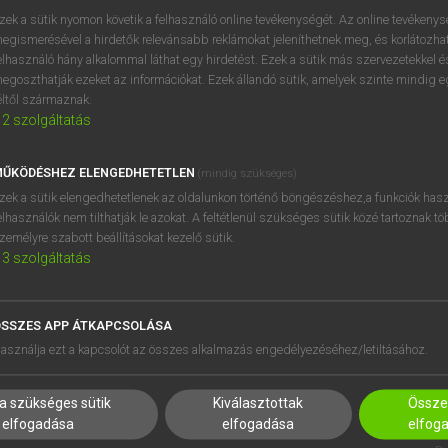
próbaverziójának elindítás
zek a sütik nyomon követik a felhasználó online tevékenységét. Az online tevékeny
BELÉPÉS
regisztrálok és
belépek
.
egismerésével a hirdetők relevánsabb reklámokat jeleníthetnek meg, és korlátozhat
elhasználó hány alkalommal láthat egy hirdetést. Ezek a sütik más szervezetekkel és
egoszthatják ezeket az információkat. Ezek állandó sütik, amelyek szinte mindig 
REGISZTRÁCIÓ
éltől származnak.
2
szolgáltatás
ŰKÖDÉSHEZ ELENGEDHETETLEN
(mindig szükséges)
zek a sütik elengedhetetlenek az oldalunkon történő böngészéshez,a funkciók hasz
elhasználók nem tilthatják le azokat. A feltétlenül szükséges sütik közé tartoznak t
zemélyre szabott beállításokat kezelő sütik.
3
szolgáltatás
SSZES APP ÁTKAPCSOLÁSA
HASZNÁLÓKNAK
SÚGÓ
asználja ezt a kapcsolót az összes alkalmazás engedélyezéséhez/letiltásához.
K
RÓLUNK
NTÉZMÉNYEKNEK
ELÉRHETŐSÉG
a szükséges sütik
Kiválasztottak
Összes
MEGOLDÁSOK
SÜTI BEÁLLÍTÁSOK
elfogadása
elfogadása
elfog