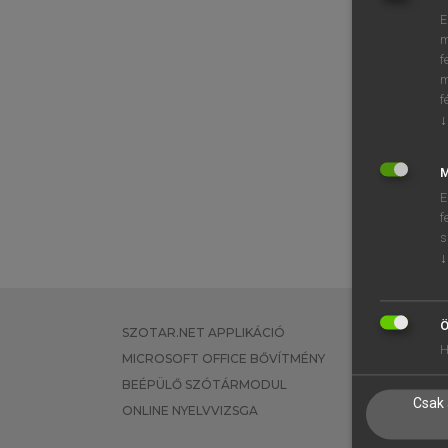
E
m
f
m
f
↓
M
E
f
s
↓
Ö
SZOTAR.NET APPLIKÁCIÓ
EGYÉNI FEL
H
MICROSOFT OFFICE BŐVÍTMÉNY
TANULÓKNA
BEÉPÜLŐ SZÓTÁRMODUL
OKTATÁSI I
Csak 
ONLINE NYELVVIZSGA
VÁLLALATI 