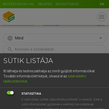
BELÉPÉS EDUID-VAL
BELÉPÉS
REGISZTRÁCIÓ
EN
menu
language
Mind
search
SÜTIK LISTÁJA
GR
KERESÉS
5
6
7
8
9
ö
ü
ó
Itt láthatja és testreszabhatja az önről gyűjtött információkat.
További információért kérjük, olvasd el az
adatvédelmi
r
t
z
u
i
o
p
ő
ú
MOLLAY ERZSÉBET, NAGY ROLAND
tájékoztatónkat
.
Holland−magyar szótár
g
h
j
k
l
é
á
ű
Ω
STATISZTIKA
v
b
n
m
,
.
-
AltGr
A statisztikai sütiket „teljesítménysütiknek” is nevezik. Ezek a
sütik információkat gyűjtenek a webhely használatának