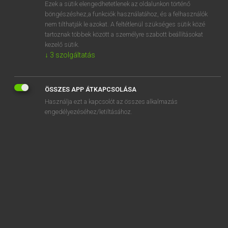
Ezek a sütik elengedhetetlenek az oldalunkon történő
böngészéshez,a funkciók használatához, és a felhasználók
nem tilthatják le azokat. A feltétlenül szükséges sütik közé
Mollay Erzsébet, Nagy Roland
tartoznak többek között a személyre szabott beállításokat
HOLLAND−MAGYAR SZÓTÁR
kezelő sütik.
↓
3
szolgáltatás
Kapcsolódó anyagok
beslist
ÖSSZES APP ÁTKAPCSOLÁSA
beslommering
Használja ezt a kapcsolót az összes alkalmazás
besloot
engedélyezéséhez/letiltásához.
besloten
beslotenheid
besluipen
besluit
besluiteloos
besluiten