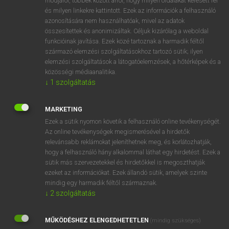
módjáról, többek között arról, hogy milyen oldalakat keresett fel
és milyen linkekre kattintott. Ezek az információk a felhasználó
VAN ELŐFIZETÉSED?
azonosítására nem használhatóak, mivel az adatok
összesítettek és anonimizáltak. Céljuk kizárólag a weboldal
Van előfizetésem a teljes szócikk megtekintéséhez.
funkcióinak javítása. Ezek közé tartoznak a harmadik féltől
származó elemzési szolgáltatásokhoz tartozó sütik; ilyen
BELÉPÉS
elemzési szolgáltatások a látogatóelemzések, a hőtérképek és a
közösségi médiaanalitika.
↓
1
szolgáltatás
MARKETING
Ezek a sütik nyomon követik a felhasználó online tevékenységét.
Az online tevékenységek megismerésével a hirdetők
NINCS ELŐFIZETÉSED?
relevánsabb reklámokat jeleníthetnek meg, és korlátozhatják,
Nincs regisztrációm és előfizetésem. A szótár 2 órás,
hogy a felhasználó hány alkalommal láthat egy hirdetést. Ezek a
díjmentes próbaverziójának elindításához regisztrálok és
sütik más szervezetekkel és hirdetőkkel is megoszthatják
belépek
.
ezeket az információkat. Ezek állandó sütik, amelyek szinte
mindig egy harmadik féltől származnak.
↓
2
szolgáltatás
REGISZTRÁCIÓ
MŰKÖDÉSHEZ ELENGEDHETETLEN
(mindig szükséges)