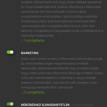
módjáról, többek között arról, hogy milyen oldalakat keresett fel
fn
verseny
competition
és milyen linkekre kattintott. Ezek az információk a felhasználó
azonosítására nem használhatóak, mivel az adatok
contest
összesítettek és anonimizáltak. Céljuk kizárólag a weboldal
race
funkcióinak javítása. Ezek közé tartoznak a harmadik féltől
tournament
származó elemzési szolgáltatásokhoz tartozó sütik; ilyen
elemzési szolgáltatások a látogatóelemzések, a hőtérképek és a
contention
közösségi médiaanalitika.
rivalry
↓
1
szolgáltatás
MARKETING
⚲ verseny
keresése szótárainkban
Ezek a sütik nyomon követik a felhasználó online tevékenységét.
Az online tevékenységek megismerésével a hirdetők
relevánsabb reklámokat jeleníthetnek meg, és korlátozhatják,
hogy a felhasználó hány alkalommal láthat egy hirdetést. Ezek a
sütik más szervezetekkel és hirdetőkkel is megoszthatják
DÍJMENTES ANGOL SZÓTÁR
ezeket az információkat. Ezek állandó sütik, amelyek szinte
mindig egy harmadik féltől származnak.
verselés
↓
2
szolgáltatás
versemonger
MŰKÖDÉSHEZ ELENGEDHETETLEN
(mindig szükséges)
verseng