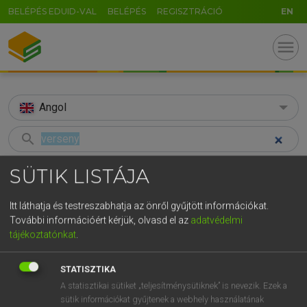
BELÉPÉS EDUID-VAL
BELÉPÉS
REGISZTRÁCIÓ
EN
menu
Angol
search
GR
KERESÉS
SÜTIK LISTÁJA
5
6
7
8
9
ö
ü
ó
TALÁLATOK
230 ms (345 db)
Itt láthatja és testreszabhatja az önről gyűjtött információkat.
r
t
z
u
i
o
p
ő
ú
További információért kérjük, olvasd el az
adatvédelmi
verseny
verseny
tájékoztatónkat
.
g
h
j
k
l
é
á
ű
Ω
Díjmentes angol szótár
Magyar−angol egyetemes nagyszótár
v
b
n
m
,
.
-
AltGr
STATISZTIKA
A statisztikai sütiket „teljesítménysütiknek” is nevezik. Ezek a
Díjmentes angol szótár
arrow_forward_ios
sütik információkat gyűjtenek a webhely használatának