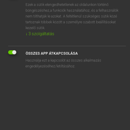
Ezek a sütik elengedhetetlenek az oldalunkon történő
versengés
böngészéshez,a funkciók használatához, és a felhasználók
nem tilthatják le azokat. A feltétlenül szükséges sütik közé
verseny
tartoznak többek között a személyre szabott beállításokat
versenyautó
kezelő sütik.
↓
3
szolgáltatás
versenybíró
versenybíróság
ÖSSZES APP ÁTKAPCSOLÁSA
versenybizottság
Használja ezt a kapcsolót az összes alkalmazás
engedélyezéséhez/letiltásához.
„
verseny
” szó hasonló kifejezései:
VERSENGÉS
KONKURENCIA
VERSENYZÉS
MÉRKŐZÉS
TALÁLKOZÓ
KÜZDELEM
TORNA
BEMUTATÓ
VETÉLKEDÉS
VERSENYMŰ
VERSENYFUTÁS
PÁLYÁZAT
KONFLIKTUS
HARC
VERSENYHELYZET
KONCERT
VISZÁLY
JÁTÉK
ELŐFUTAM
OLIMPIA
VETÉLKEDŐ
SZEMLE
HALMAZAT
SPORTVERSENY
VIADAL