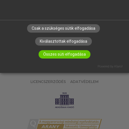
RÓLUNK
ELÉRHETŐSÉG
SÜTI BEÁLLÍTÁSOK
Csak a szükséges sütik elfogadása
IRATKOZZ FEL HÍRLEVELÜNKRE!
Kiválasztottak elfogadása
Összes süti elfogadása
Powered by Klaro!
LICENCSZERZŐDÉS
ADATVÉDELEM