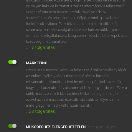
módjáról, többek között arról, hogy milyen oldalakat keresett fel
és milyen linkekre kattintott. Ezek az információk a felhasználó
VAN ELŐFIZETÉSED?
azonosítására nem használhatóak, mivel az adatok
összesítettek és anonimizáltak. Céljuk kizárólag a weboldal
Van előfizetésem a teljes szócikk megtekintéséhez.
funkcióinak javítása. Ezek közé tartoznak a harmadik féltől
származó elemzési szolgáltatásokhoz tartozó sütik; ilyen
BELÉPÉS
elemzési szolgáltatások a látogatóelemzések, a hőtérképek és a
közösségi médiaanalitika.
↓
1
szolgáltatás
MARKETING
Ezek a sütik nyomon követik a felhasználó online tevékenységét.
Az online tevékenységek megismerésével a hirdetők
NINCS ELŐFIZETÉSED?
relevánsabb reklámokat jeleníthetnek meg, és korlátozhatják,
Nincs regisztrációm és előfizetésem. A szótár 2 órás,
hogy a felhasználó hány alkalommal láthat egy hirdetést. Ezek a
díjmentes próbaverziójának elindításához regisztrálok és
sütik más szervezetekkel és hirdetőkkel is megoszthatják
belépek
.
ezeket az információkat. Ezek állandó sütik, amelyek szinte
mindig egy harmadik féltől származnak.
↓
2
szolgáltatás
REGISZTRÁCIÓ
MŰKÖDÉSHEZ ELENGEDHETETLEN
(mindig szükséges)