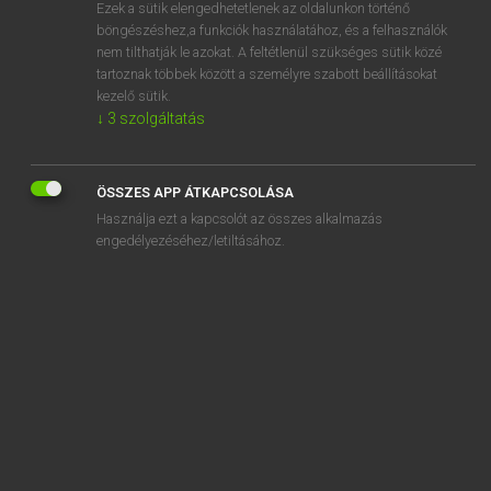
Ezek a sütik elengedhetetlenek az oldalunkon történő
böngészéshez,a funkciók használatához, és a felhasználók
nem tilthatják le azokat. A feltétlenül szükséges sütik közé
Magay Tamás
tartoznak többek között a személyre szabott beállításokat
MAGYAR−ANGOL SZÓTÁR
kezelő sütik.
↓
3
szolgáltatás
Kapcsolódó anyagok
sydneyi
ÖSSZES APP ÁTKAPCSOLÁSA
Sz
Használja ezt a kapcsolót az összes alkalmazás
sz.
engedélyezéséhez/letiltásához.
szab
szabad
szabadalmas
szabadalmaz
szabadalmazott
szabadalmaztat