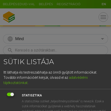
BELÉPÉS EDUID-VAL
BELÉPÉS
REGISZTRÁCIÓ
EN
menu
language
Mind
search
SÜTIK LISTÁJA
GR
KERESÉS
5
6
7
8
9
ö
ü
ó
Itt láthatja és testreszabhatja az önről gyűjtött információkat.
További információért kérjük, olvasd el az
adatvédelmi
r
t
z
u
i
o
p
ő
ú
MAGAY TAMÁS
tájékoztatónkat
.
Magyar−angol szótár
g
h
j
k
l
é
á
ű
Ω
STATISZTIKA
v
b
n
m
,
.
-
AltGr
A statisztikai sütiket „teljesítménysütiknek” is nevezik. Ezek a
sütik információkat gyűjtenek a webhely használatának