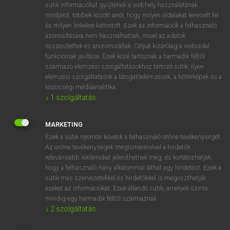
Magyar−holland szótár
arrow_forward_ios
sütik információkat gyűjtenek a webhely használatának
módjáról, többek között arról, hogy milyen oldalakat keresett fel
és milyen linkekre kattintott. Ezek az információk a felhasználó
azonosítására nem használhatóak, mivel az adatok
összesítettek és anonimizáltak. Céljuk kizárólag a weboldal
funkcióinak javítása. Ezek közé tartoznak a harmadik féltől
származó elemzési szolgáltatásokhoz tartozó sütik; ilyen
VAN ELŐFIZETÉSED?
elemzési szolgáltatások a látogatóelemzések, a hőtérképek és a
közösségi médiaanalitika.
Van előfizetésem a teljes szócikk megtekintéséhez.
↓
1
szolgáltatás
BELÉPÉS
MARKETING
Ezek a sütik nyomon követik a felhasználó online tevékenységét.
Az online tevékenységek megismerésével a hirdetők
relevánsabb reklámokat jeleníthetnek meg, és korlátozhatják,
hogy a felhasználó hány alkalommal láthat egy hirdetést. Ezek a
sütik más szervezetekkel és hirdetőkkel is megoszthatják
NINCS ELŐFIZETÉSED?
ezeket az információkat. Ezek állandó sütik, amelyek szinte
mindig egy harmadik féltől származnak.
Nincs regisztrációm és előfizetésem. A szótár 2 órás,
↓
2
szolgáltatás
díjmentes próbaverziójának elindításához regisztrálok és
belépek
.