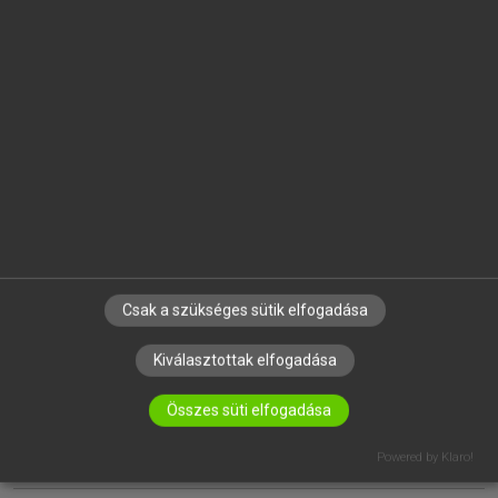
EGYÉNI FELHASZNÁLÓKNAK
TANULÓKNAK
OKTATÁSI INTÉZMÉNYEKNEK
VÁLLALATI MEGOLDÁSOK
SÚGÓ
RÓLUNK
ELÉRHETŐSÉG
SÜTI BEÁLLÍTÁSOK
Csak a szükséges sütik elfogadása
Kiválasztottak elfogadása
IRATKOZZ FEL HÍRLEVELÜNKRE!
Összes süti elfogadása
Powered by Klaro!