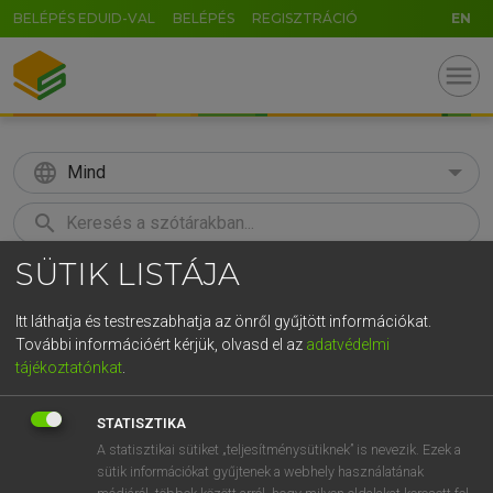
BELÉPÉS EDUID-VAL
BELÉPÉS
REGISZTRÁCIÓ
EN
menu
language
Mind
search
SÜTIK LISTÁJA
GR
KERESÉS
5
6
7
8
9
ö
ü
ó
Itt láthatja és testreszabhatja az önről gyűjtött információkat.
További információért kérjük, olvasd el az
adatvédelmi
r
t
z
u
i
o
p
ő
ú
MOLLAY ERZSÉBET, NAGY ROLAND
tájékoztatónkat
.
Holland−magyar szótár
g
h
j
k
l
é
á
ű
Ω
STATISZTIKA
v
b
n
m
,
.
-
AltGr
A statisztikai sütiket „teljesítménysütiknek” is nevezik. Ezek a
sütik információkat gyűjtenek a webhely használatának