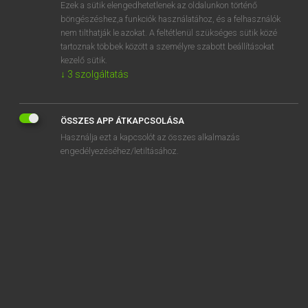
Ezek a sütik elengedhetetlenek az oldalunkon történő
böngészéshez,a funkciók használatához, és a felhasználók
nem tilthatják le azokat. A feltétlenül szükséges sütik közé
Mollay Erzsébet, Nagy Roland
tartoznak többek között a személyre szabott beállításokat
HOLLAND−MAGYAR SZÓTÁR
kezelő sütik.
↓
3
szolgáltatás
Kapcsolódó anyagok
binnengaan
ÖSSZES APP ÁTKAPCSOLÁSA
binnenhalen
Használja ezt a kapcsolót az összes alkalmazás
binnenhaven
engedélyezéséhez/letiltásához.
Binnenhof
binnenhouden
binnenhuisarchitect
binnenhuisarchitectuur
binnenin
binnenkant