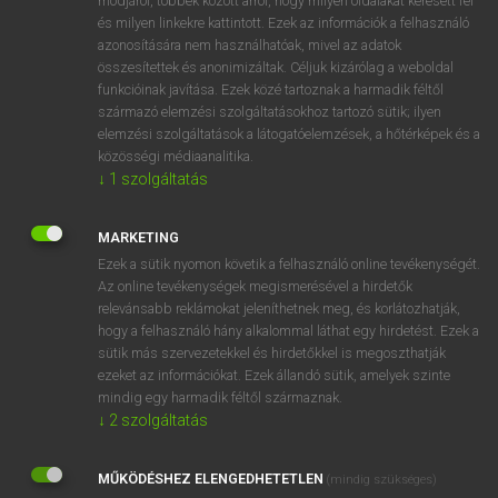
módjáról, többek között arról, hogy milyen oldalakat keresett fel
és milyen linkekre kattintott. Ezek az információk a felhasználó
VAN ELŐFIZETÉSED?
azonosítására nem használhatóak, mivel az adatok
összesítettek és anonimizáltak. Céljuk kizárólag a weboldal
Van előfizetésem a teljes szócikk megtekintéséhez.
funkcióinak javítása. Ezek közé tartoznak a harmadik féltől
származó elemzési szolgáltatásokhoz tartozó sütik; ilyen
BELÉPÉS
elemzési szolgáltatások a látogatóelemzések, a hőtérképek és a
közösségi médiaanalitika.
↓
1
szolgáltatás
MARKETING
Ezek a sütik nyomon követik a felhasználó online tevékenységét.
Az online tevékenységek megismerésével a hirdetők
NINCS ELŐFIZETÉSED?
relevánsabb reklámokat jeleníthetnek meg, és korlátozhatják,
Nincs regisztrációm és előfizetésem. A szótár 2 órás,
hogy a felhasználó hány alkalommal láthat egy hirdetést. Ezek a
díjmentes próbaverziójának elindításához regisztrálok és
sütik más szervezetekkel és hirdetőkkel is megoszthatják
belépek
.
ezeket az információkat. Ezek állandó sütik, amelyek szinte
mindig egy harmadik féltől származnak.
↓
2
szolgáltatás
REGISZTRÁCIÓ
MŰKÖDÉSHEZ ELENGEDHETETLEN
(mindig szükséges)