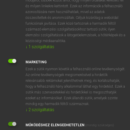
módjáról, többek között arról, hogy milyen oldalakat keresett fel
és milyen linkekre kattintott. Ezek az információk a felhasználó
VAN ELŐFIZETÉSED?
azonosítására nem használhatóak, mivel az adatok
összesítettek és anonimizáltak. Céljuk kizárólag a weboldal
Van előfizetésem a teljes szócikk megtekintéséhez.
funkcióinak javítása. Ezek közé tartoznak a harmadik féltől
származó elemzési szolgáltatásokhoz tartozó sütik; ilyen
BELÉPÉS
elemzési szolgáltatások a látogatóelemzések, a hőtérképek és a
közösségi médiaanalitika.
↓
1
szolgáltatás
MARKETING
Ezek a sütik nyomon követik a felhasználó online tevékenységét.
Az online tevékenységek megismerésével a hirdetők
NINCS ELŐFIZETÉSED?
relevánsabb reklámokat jeleníthetnek meg, és korlátozhatják,
Nincs regisztrációm és előfizetésem. A szótár 2 órás,
hogy a felhasználó hány alkalommal láthat egy hirdetést. Ezek a
díjmentes próbaverziójának elindításához regisztrálok és
sütik más szervezetekkel és hirdetőkkel is megoszthatják
belépek
.
ezeket az információkat. Ezek állandó sütik, amelyek szinte
mindig egy harmadik féltől származnak.
↓
2
szolgáltatás
REGISZTRÁCIÓ
MŰKÖDÉSHEZ ELENGEDHETETLEN
(mindig szükséges)