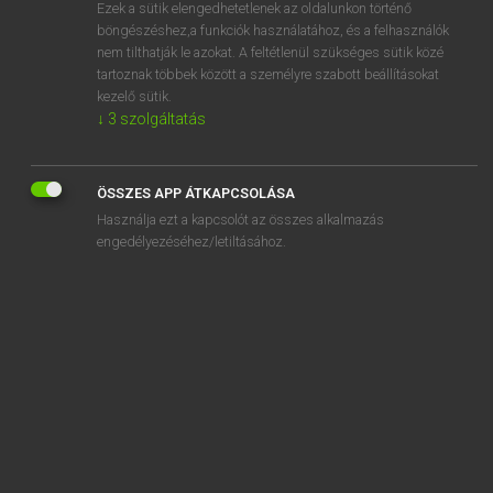
Ezek a sütik elengedhetetlenek az oldalunkon történő
böngészéshez,a funkciók használatához, és a felhasználók
nem tilthatják le azokat. A feltétlenül szükséges sütik közé
Mollay Erzsébet, Nagy Roland
tartoznak többek között a személyre szabott beállításokat
HOLLAND−MAGYAR SZÓTÁR
kezelő sütik.
↓
3
szolgáltatás
Kapcsolódó anyagok
forel
ÖSSZES APP ÁTKAPCSOLÁSA
forens
Használja ezt a kapcsolót az összes alkalmazás
forensisch
engedélyezéséhez/letiltásához.
forenzen
forfait
formaat
formaliseren
formalisme
formalistisch