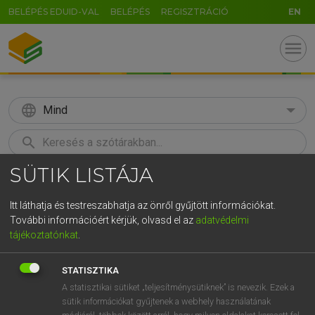
BELÉPÉS EDUID-VAL
BELÉPÉS
REGISZTRÁCIÓ
EN
menu
language
Mind
search
SÜTIK LISTÁJA
GR
KERESÉS
5
6
7
8
9
ö
ü
ó
Itt láthatja és testreszabhatja az önről gyűjtött információkat.
További információért kérjük, olvasd el az
adatvédelmi
r
t
z
u
i
o
p
ő
ú
MOLLAY ERZSÉBET, NAGY ROLAND
tájékoztatónkat
.
Holland−magyar szótár
g
h
j
k
l
é
á
ű
Ω
STATISZTIKA
v
b
n
m
,
.
-
AltGr
A statisztikai sütiket „teljesítménysütiknek” is nevezik. Ezek a
sütik információkat gyűjtenek a webhely használatának