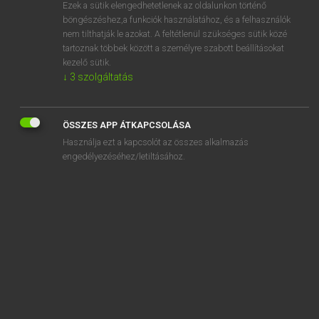
Ezek a sütik elengedhetetlenek az oldalunkon történő
böngészéshez,a funkciók használatához, és a felhasználók
nem tilthatják le azokat. A feltétlenül szükséges sütik közé
Mollay Erzsébet, Nagy Roland
tartoznak többek között a személyre szabott beállításokat
HOLLAND−MAGYAR SZÓTÁR
kezelő sütik.
↓
3
szolgáltatás
Kapcsolódó anyagok
afkoken
ÖSSZES APP ÁTKAPCSOLÁSA
afkomen
Használja ezt a kapcsolót az összes alkalmazás
afkomst
engedélyezéséhez/letiltásához.
afkomstig
afkondigen
afkondiging
afkooksel
afkoop
afkoopbaar