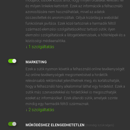
módjáról, többek között arról, hogy milyen oldalakat keresett fel
és milyen linkekre kattintott. Ezek az információk a felhasználó
VAN ELŐFIZETÉSED?
azonosítására nem használhatóak, mivel az adatok
összesítettek és anonimizáltak. Céljuk kizárólag a weboldal
Van előfizetésem a teljes szócikk megtekintéséhez.
funkcióinak javítása. Ezek közé tartoznak a harmadik féltől
származó elemzési szolgáltatásokhoz tartozó sütik; ilyen
BELÉPÉS
elemzési szolgáltatások a látogatóelemzések, a hőtérképek és a
közösségi médiaanalitika.
↓
1
szolgáltatás
MARKETING
Ezek a sütik nyomon követik a felhasználó online tevékenységét.
Az online tevékenységek megismerésével a hirdetők
NINCS ELŐFIZETÉSED?
relevánsabb reklámokat jeleníthetnek meg, és korlátozhatják,
Nincs regisztrációm és előfizetésem. A szótár 2 órás,
hogy a felhasználó hány alkalommal láthat egy hirdetést. Ezek a
díjmentes próbaverziójának elindításához regisztrálok és
sütik más szervezetekkel és hirdetőkkel is megoszthatják
belépek
.
ezeket az információkat. Ezek állandó sütik, amelyek szinte
mindig egy harmadik féltől származnak.
↓
2
szolgáltatás
REGISZTRÁCIÓ
MŰKÖDÉSHEZ ELENGEDHETETLEN
(mindig szükséges)