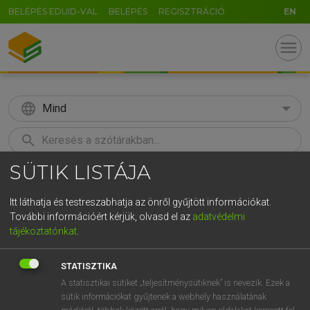
BELÉPÉS EDUID-VAL
BELÉPÉS
REGISZTRÁCIÓ
EN
menu
language
Mind
search
SÜTIK LISTÁJA
GR
KERESÉS
5
6
7
8
9
ö
ü
ó
Itt láthatja és testreszabhatja az önről gyűjtött információkat.
További információért kérjük, olvasd el az
adatvédelmi
r
t
z
u
i
o
p
ő
ú
MOLLAY ERZSÉBET, NAGY ROLAND
tájékoztatónkat
.
Holland−magyar szótár
g
h
j
k
l
é
á
ű
Ω
STATISZTIKA
v
b
n
m
,
.
-
AltGr
A statisztikai sütiket „teljesítménysütiknek” is nevezik. Ezek a
sütik információkat gyűjtenek a webhely használatának