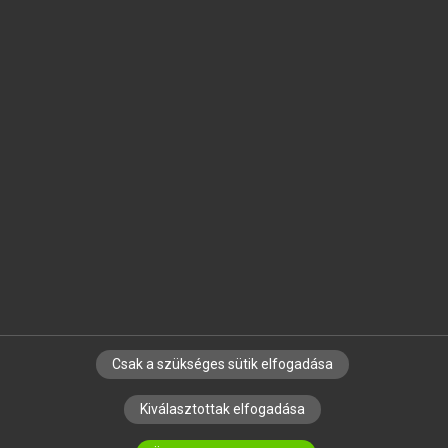
MICROSOFT OFFICE BŐVÍTMÉNY
BEÉPÜLŐ SZÓTÁRMODUL
ONLINE NYELVVIZSGA
EGYÉNI FELHASZNÁLÓKNAK
TANULÓKNAK
OKTATÁSI INTÉZMÉNYEKNEK
VÁLLALATI MEGOLDÁSOK
SÚGÓ
RÓLUNK
ELÉRHETŐSÉG
SÜTI BEÁLLÍTÁSOK
Csak a szükséges sütik elfogadása
IRATKOZZ FEL HÍRLEVELÜNKRE!
Kiválasztottak elfogadása