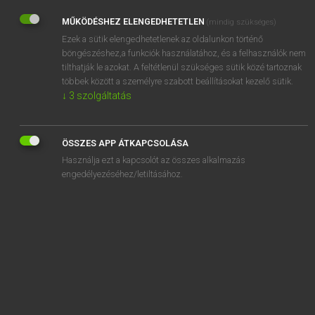
MŰKÖDÉSHEZ ELENGEDHETETLEN
(mindig szükséges)
Ezek a sütik elengedhetetlenek az oldalunkon történő
böngészéshez,a funkciók használatához, és a felhasználók nem
tilthatják le azokat. A feltétlenül szükséges sütik közé tartoznak
többek között a személyre szabott beállításokat kezelő sütik.
↓
3
szolgáltatás
ISMERD MEG A NYELVVIZSGATÍPUSOKAT,
HOGY NE ÉRJEN MEGLEPETÉS!
Amikor a vizsgázók beülnek a vizsgabizottság elé,
ÖSSZES APP ÁTKAPCSOLÁSA
hogy számot adjanak a nyelvtudásukról, úgy érezhetik,
Használja ezt a kapcsolót az összes alkalmazás
engedélyezéséhez/letiltásához.
hogy …
NYELVTANULÁS
2021. 08. 12.