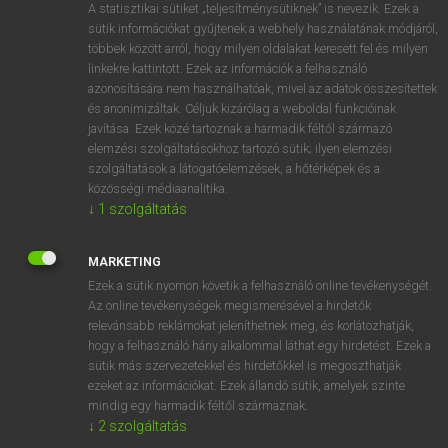
A statisztikai sütiket „teljesítménysütiknek” is nevezik. Ezek a
sütik információkat gyűjtenek a webhely használatának módjáról,
többek között arról, hogy milyen oldalakat keresett fel és milyen
linkekre kattintott. Ezek az információk a felhasználó
azonosítására nem használhatóak, mivel az adatok összesítettek
és anonimizáltak. Céljuk kizárólag a weboldal funkcióinak
javítása. Ezek közé tartoznak a harmadik féltől származó
elemzési szolgáltatásokhoz tartozó sütik; ilyen elemzési
NYELVVIZSGASZINTEK RÉSZLETESEN: MELYIK
szolgáltatások a látogatóelemzések, a hőtérképek és a
VALÓ NEKEM?
közösségi médiaanalitika.
Sokan, amikor meghallják a nyelvvizsga szót, azonnal
↓
1
szolgáltatás
leblokkolnak. Van olyan leendő vizsgázó, akinek a
szóbeli …
MARKETING
Ezek a sütik nyomon követik a felhasználó online tevékenységét.
NYELVTANULÁS
2021. 08. 12.
Az online tevékenységek megismerésével a hirdetők
relevánsabb reklámokat jeleníthetnek meg, és korlátozhatják,
hogy a felhasználó hány alkalommal láthat egy hirdetést. Ezek a
sütik más szervezetekkel és hirdetőkkel is megoszthatják
ezeket az információkat. Ezek állandó sütik, amelyek szinte
mindig egy harmadik féltől származnak.
↓
2
szolgáltatás